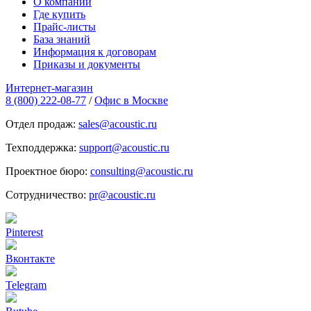
О компании
Где купить
Прайс-листы
База знаний
Информация к договорам
Приказы и документы
Интернет-магазин
8 (800) 222-08-77
/
Офис в Москве
Отдел продаж:
sales@acoustic.ru
Техподдержка:
support@acoustic.ru
Проектное бюро:
consulting@acoustic.ru
Сотрудничество:
pr@acoustic.ru
Pinterest
Вконтакте
Telegram