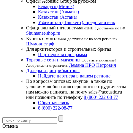
Офисы Acoustic Group за рубежом
Беларусь (Минск)
Казахстан (Алматы)
Казахстан (Астана)
Узбекистан (Ташкент), представитель
Официальный интернет-магазин
с доставкой по РФ
Shumanet-shop.ru
Купить с монтажом
доступно не во всех регионах
Шумовнет.рф
Для архитекторов и строительных бригад
Партнерская программа
Торговые сети и магазины
Обратите внимание!
Лемана ПРО
Петрович
Ассортимент ограничен.
Дилеры и дистрибьюторы
Найдите партнера в вашем регионе
По вопросам оптовых закупок, а также по
условиям любого долгосрочного сотрудничества
нам можно написать на почту sales@acoustic.ru
или позвонить по телефону
8 (800) 222-08-77
Обратная связь
8 (800) 222-08-77
Отмена