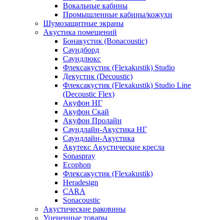
Вокальные кабины
Промышленные кабины/кожухи
Шумозащитные экраны
Акустика помещений
Бонакустик (Bonacoustic)
Саундборд
Саундлюкс
Флексакустик (Flexakustik) Studio
Декустик (Decoustic)
Флексакустик (Flexakustik) Studio Line
(Decoustic Flex)
Акуфон НГ
Акуфон Скай
Акуфон Пролайн
Саундлайн-Акустика НГ
Саундлайн-Акустика
Акутекс Акустические кресла
Sonaspray
Ecophon
Флексакустик (Flexakustik)
Heradesign
CARA
Sonacoustic
Акустические раковины
Уцененные товары