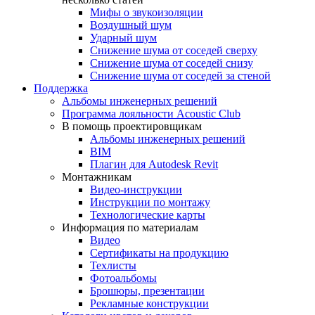
Мифы о звукоизоляции
Воздушный шум
Ударный шум
Снижение шума от соседей сверху
Снижение шума от соседей снизу
Снижение шума от соседей за стеной
Поддержка
Альбомы инженерных решений
Программа лояльности Acoustic Club
В помощь проектировщикам
Альбомы инженерных решений
BIM
Плагин для Autodesk Revit
Монтажникам
Видео-инструкции
Инструкции по монтажу
Технологические карты
Информация по материалам
Видео
Сертификаты на продукцию
Техлисты
Фотоальбомы
Брошюры, презентации
Рекламные конструкции