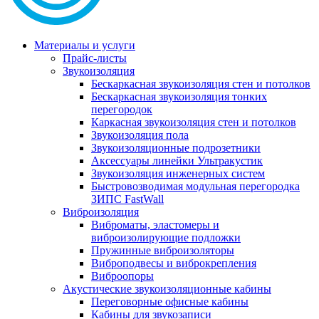
Материалы и услуги
Прайс-листы
Звукоизоляция
Бескаркасная звукоизоляция стен и потолков
Бескаркасная звукоизоляция тонких
перегородок
Каркасная звукоизоляция стен и потолков
Звукоизоляция пола
Звукоизоляционные подрозетники
Аксессуары линейки Ультракустик
Звукоизоляция инженерных систем
Быстровозводимая модульная перегородка
ЗИПС FastWall
Виброизоляция
Виброматы, эластомеры и
виброизолирующие подложки
Пружинные виброизоляторы
Виброподвесы и виброкрепления
Виброопоры
Акустические звукоизоляционные кабины
Переговорные офисные кабины
Кабины для звукозаписи