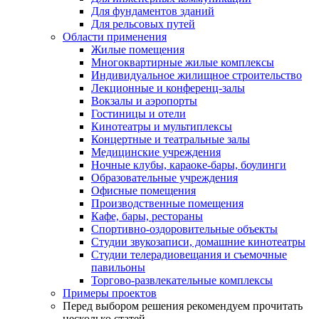
Для фундаментов зданий
Для рельсовых путей
Области применения
Жилые помещения
Многоквартирные жилые комплексы
Индивидуальное жилищное строительство
Лекционные и конференц-залы
Вокзалы и аэропорты
Гостиницы и отели
Кинотеатры и мультиплексы
Концертные и театральные залы
Медицинские учреждения
Ночные клубы, караоке-бары, боулинги
Образовательные учреждения
Офисные помещения
Производственные помещения
Кафе, бары, рестораны
Спортивно-оздоровительные объекты
Студии звукозаписи, домашние кинотеатры
Студии телерадиовещания и съемочные
павильоны
Торгово-развлекательные комплексы
Примеры проектов
Перед выбором решения рекомендуем прочитать
несколько статей