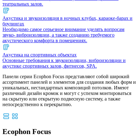
театральных залов.
Акустика и звукоизоляция в ночных клубах, караоке-барах и
боулингах
Необходимо самое серьезное внимание уделять вопросам
звуко- виброизоляции, а также созданию требуемого
акустического комфорта в помещениях.
Акустика на спортивных объектах
Основные требования к звукоизоляции, виброизоляции и
акустике спортивных залов, фитнесов, SPA.
Панели серии Ecophon Focus представляют собой широкий
ассортимент панелей и элементов для создания любых форм и
уникальных, нестандартных композиций потолков. Имеют
различный дизайн кромок и могут с успехом монтироваться
на скрытую или открытую подвесную систему, а также
непосредственно к перекрытию.
Ecophon Focus