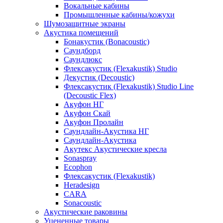
Вокальные кабины
Промышленные кабины/кожухи
Шумозащитные экраны
Акустика помещений
Бонакустик (Bonacoustic)
Саундборд
Саундлюкс
Флексакустик (Flexakustik) Studio
Декустик (Decoustic)
Флексакустик (Flexakustik) Studio Line
(Decoustic Flex)
Акуфон НГ
Акуфон Скай
Акуфон Пролайн
Саундлайн-Акустика НГ
Саундлайн-Акустика
Акутекс Акустические кресла
Sonaspray
Ecophon
Флексакустик (Flexakustik)
Heradesign
CARA
Sonacoustic
Акустические раковины
Уцененные товары