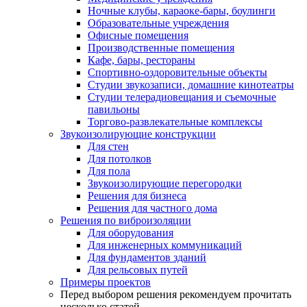
Ночные клубы, караоке-бары, боулинги
Образовательные учреждения
Офисные помещения
Производственные помещения
Кафе, бары, рестораны
Спортивно-оздоровительные объекты
Студии звукозаписи, домашние кинотеатры
Студии телерадиовещания и съемочные
павильоны
Торгово-развлекательные комплексы
Звукоизолирующие конструкции
Для стен
Для потолков
Для пола
Звукоизолирующие перегородки
Решения для бизнеса
Решения для частного дома
Решения по виброизоляции
Для оборудования
Для инженерных коммуникаций
Для фундаментов зданий
Для рельсовых путей
Примеры проектов
Перед выбором решения рекомендуем прочитать
несколько статей