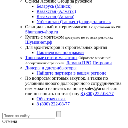
Офисы Acoustic Group за рубежом
Беларусь (Минск)
Казахстан (Алматы)
Казахстан (Астана)
Узбекистан (Ташкент), представитель
Официальный интернет-магазин
с доставкой по РФ
Shumanet-shop.ru
Купить с монтажом
доступно не во всех регионах
Шумовнет.рф
Для архитекторов и строительных бригад
Партнерская программа
Торговые сети и магазины
Обратите внимание!
Лемана ПРО
Петрович
Ассортимент ограничен.
Дилеры и дистрибьюторы
Найдите партнера в вашем регионе
По вопросам оптовых закупок, а также по
условиям любого долгосрочного сотрудничества
нам можно написать на почту sales@acoustic.ru
или позвонить по телефону
8 (800) 222-08-77
Обратная связь
8 (800) 222-08-77
Отмена