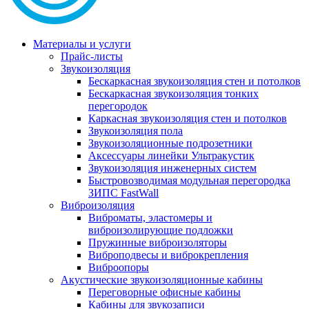
Материалы и услуги
Прайс-листы
Звукоизоляция
Бескаркасная звукоизоляция стен и потолков
Бескаркасная звукоизоляция тонких
перегородок
Каркасная звукоизоляция стен и потолков
Звукоизоляция пола
Звукоизоляционные подрозетники
Аксессуары линейки Ультракустик
Звукоизоляция инженерных систем
Быстровозводимая модульная перегородка
ЗИПС FastWall
Виброизоляция
Виброматы, эластомеры и
виброизолирующие подложки
Пружинные виброизоляторы
Виброподвесы и виброкрепления
Виброопоры
Акустические звукоизоляционные кабины
Переговорные офисные кабины
Кабины для звукозаписи