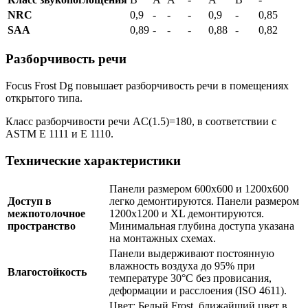
NRC
0,9
-
-
-
0,9
-
0,85
SAA
0,89
-
-
-
0,88
-
0,82
Разборчивость речи
Focus Frost Dg повышает разборчивость речи в помещениях
открытого типа.
Класс разборчивости речи AC(1.5)=180, в соответствии с
ASTM E 1111 и E 1110.
Технические характеристики
Панели размером 600x600 и 1200x600
Доступ в
легко демонтируются. Панели размером
межпотолочное
1200x1200 и XL демонтируются.
пространство
Минимальная глубина доступа указана
на монтажных схемах.
Панели выдерживают постоянную
влажность воздуха до 95% при
Влагостойкость
температуре 30°C без провисания,
деформации и расслоения (ISO 4611).
Цвет: Белый Frost, ближайший цвет в