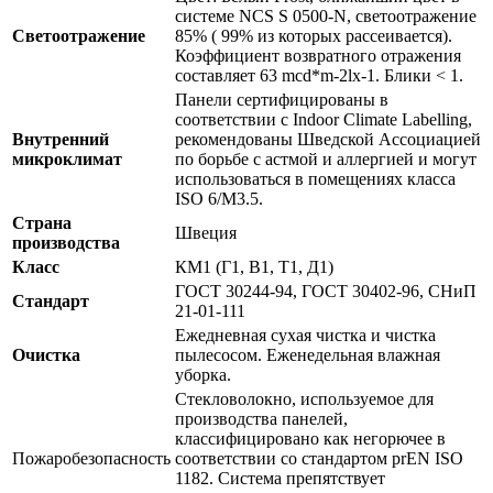
системе NCS S 0500-N, светоотражение
Светоотражение
85% ( 99% из которых рассеивается).
Коэффициент возвратного отражения
составляет 63 mcd*m-2lx-1. Блики < 1.
Панели сертифицированы в
соответствии с Indoor Climate Labelling,
Внутренний
рекомендованы Шведской Ассоциацией
микроклимат
по борьбе с астмой и аллергией и могут
использоваться в помещениях класса
ISO 6/M3.5.
Страна
Швеция
производства
Класс
КМ1 (Г1, В1, Т1, Д1)
ГОСТ 30244-94, ГОСТ 30402-96, СНиП
Стандарт
21-01-111
Ежедневная сухая чистка и чистка
Очистка
пылесосом. Еженедельная влажная
уборка.
Стекловолокно, используемое для
производства панелей,
классифицировано как негорючее в
Пожаробезопасность
соответствии со стандартом prEN ISO
1182. Система препятствует