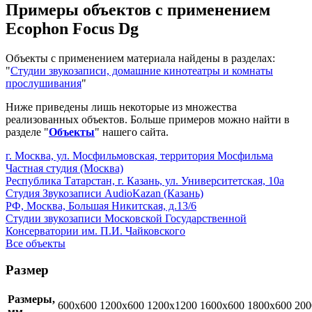
Примеры объектов с применением
Ecophon Focus Dg
Объекты с применением материала найдены в разделах:
"
Студии звукозаписи, домашние кинотеатры и комнаты
прослушивания
"
Ниже приведены лишь некоторые из множества
реализованных объектов. Больше примеров можно найти в
разделе "
Объекты
" нашего сайта.
г. Москва, ул. Мосфильмовская, территория Мосфильма
Частная студия (Москва)
Республика Татарстан, г. Казань, ул. Университетская, 10а
Студия Звукозаписи AudioKazan (Казань)
РФ, Москва, Большая Никитская, д.13/6
Студии звукозаписи Московской Государственной
Консерватории им. П.И. Чайковского
Все объекты
Размер
Размеры,
600x600
1200x600
1200x1200
1600x600
1800x600
200
мм