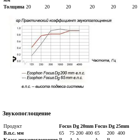
Толщина
20
20
20
20
20
20
Звукопоглощение
Продукт
Focus Dg 20mm
Focus Dg 25mm
В.п.с. мм
65
75
200
400
65
200
400
Класс звукопоглощения
B
A
A
-
A
B
-