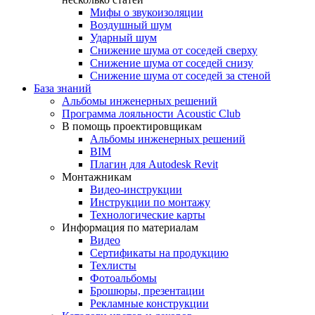
Мифы о звукоизоляции
Воздушный шум
Ударный шум
Снижение шума от соседей сверху
Снижение шума от соседей снизу
Снижение шума от соседей за стеной
База знаний
Альбомы инженерных решений
Программа лояльности Acoustic Club
В помощь проектировщикам
Альбомы инженерных решений
BIM
Плагин для Autodesk Revit
Монтажникам
Видео-инструкции
Инструкции по монтажу
Технологические карты
Информация по материалам
Видео
Сертификаты на продукцию
Техлисты
Фотоальбомы
Брошюры, презентации
Рекламные конструкции