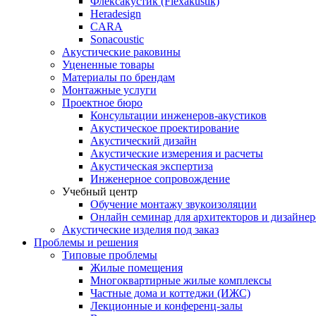
Флексакустик (Flexakustik)
Heradesign
CARA
Sonacoustic
Акустические раковины
Уцененные товары
Материалы по брендам
Монтажные услуги
Проектное бюро
Консультации инженеров-акустиков
Акустическое проектирование
Акустический дизайн
Акустические измерения и расчеты
Акустическая экспертиза
Инженерное сопровождение
Учебный центр
Обучение монтажу звукоизоляции
Онлайн семинар для архитекторов и дизайнер
Акустические изделия под заказ
Проблемы и решения
Типовые проблемы
Жилые помещения
Многоквартирные жилые комплексы
Частные дома и коттеджи (ИЖС)
Лекционные и конференц-залы