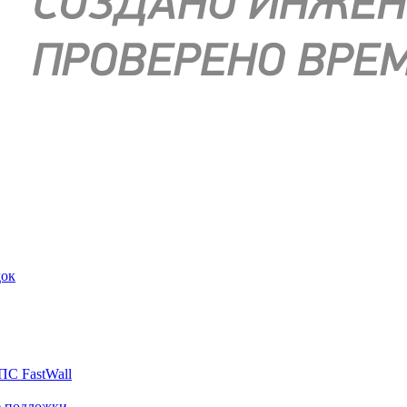
док
ПС FastWall
е подложки