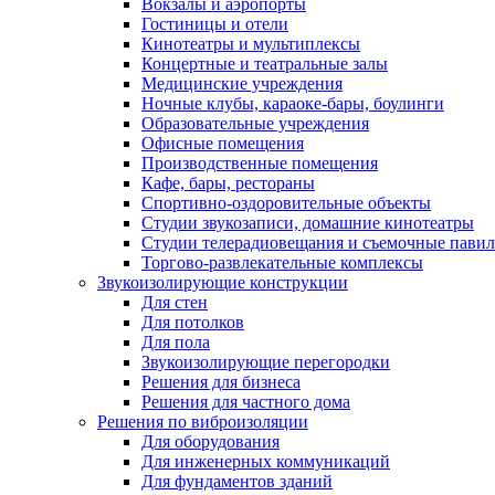
Вокзалы и аэропорты
Гостиницы и отели
Кинотеатры и мультиплексы
Концертные и театральные залы
Медицинские учреждения
Ночные клубы, караоке-бары, боулинги
Образовательные учреждения
Офисные помещения
Производственные помещения
Кафе, бары, рестораны
Спортивно-оздоровительные объекты
Студии звукозаписи, домашние кинотеатры
Студии телерадиовещания и съемочные пави
Торгово-развлекательные комплексы
Звукоизолирующие конструкции
Для стен
Для потолков
Для пола
Звукоизолирующие перегородки
Решения для бизнеса
Решения для частного дома
Решения по виброизоляции
Для оборудования
Для инженерных коммуникаций
Для фундаментов зданий