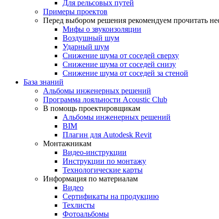
Для рельсовых путей
Примеры проектов
Перед выбором решения рекомендуем прочитать нес
Мифы о звукоизоляции
Воздушный шум
Ударный шум
Снижение шума от соседей сверху
Снижение шума от соседей снизу
Снижение шума от соседей за стеной
База знаний
Альбомы инженерных решений
Программа лояльности Acoustic Club
В помощь проектировщикам
Альбомы инженерных решений
BIM
Плагин для Autodesk Revit
Монтажникам
Видео-инструкции
Инструкции по монтажу
Технологические карты
Информация по материалам
Видео
Сертификаты на продукцию
Техлисты
Фотоальбомы