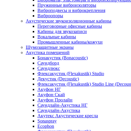
Пружинные виброизоляторы
Виброподвесы и виброкрепления
Виброопоры
Акустические звукоизоляционные кабины
Переговорные офисные кабины
Кабины для звукозаписи
Вокальные кабины
Промышленные кабины/кожухи
Шумозащитные экраны
Акустика помещений
Бонакустик (Bonacoustic)
Саундборд
Саундлюкс
Флексакустик (Flexakustik) Studio
Декустик (Decoustic)
Флексакустик (Flexakustik) Studio Line (Decoust
Акуфон НГ
Акуфон Скай
Акуфон Пролайн
Саундлайн-Акустика НГ
Саундлайн-Акустика
Акутекс Акустические кресла
Sonaspray
Ecophon