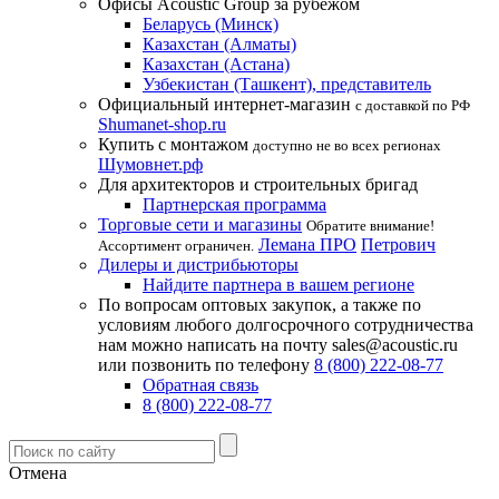
Офисы Acoustic Group за рубежом
Беларусь (Минск)
Казахстан (Алматы)
Казахстан (Астана)
Узбекистан (Ташкент), представитель
Официальный интернет-магазин
с доставкой по РФ
Shumanet-shop.ru
Купить с монтажом
доступно не во всех регионах
Шумовнет.рф
Для архитекторов и строительных бригад
Партнерская программа
Торговые сети и магазины
Обратите внимание!
Лемана ПРО
Петрович
Ассортимент ограничен.
Дилеры и дистрибьюторы
Найдите партнера в вашем регионе
По вопросам оптовых закупок, а также по
условиям любого долгосрочного сотрудничества
нам можно написать на почту sales@acoustic.ru
или позвонить по телефону
8 (800) 222-08-77
Обратная связь
8 (800) 222-08-77
Отмена