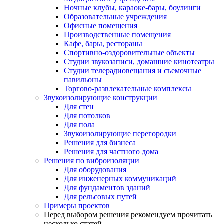
Ночные клубы, караоке-бары, боулинги
Образовательные учреждения
Офисные помещения
Производственные помещения
Кафе, бары, рестораны
Спортивно-оздоровительные объекты
Студии звукозаписи, домашние кинотеатры
Студии телерадиовещания и съемочные
павильоны
Торгово-развлекательные комплексы
Звукоизолирующие конструкции
Для стен
Для потолков
Для пола
Звукоизолирующие перегородки
Решения для бизнеса
Решения для частного дома
Решения по виброизоляции
Для оборудования
Для инженерных коммуникаций
Для фундаментов зданий
Для рельсовых путей
Примеры проектов
Перед выбором решения рекомендуем прочитать
несколько статей