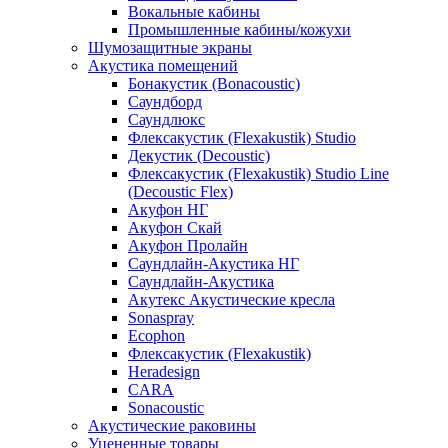
Вокальные кабины
Промышленные кабины/кожухи
Шумозащитные экраны
Акустика помещений
Бонакустик (Bonacoustic)
Саундборд
Саундлюкс
Флексакустик (Flexakustik) Studio
Декустик (Decoustic)
Флексакустик (Flexakustik) Studio Line
(Decoustic Flex)
Акуфон НГ
Акуфон Скай
Акуфон Пролайн
Саундлайн-Акустика НГ
Саундлайн-Акустика
Акутекс Акустические кресла
Sonaspray
Ecophon
Флексакустик (Flexakustik)
Heradesign
CARA
Sonacoustic
Акустические раковины
Уцененные товары