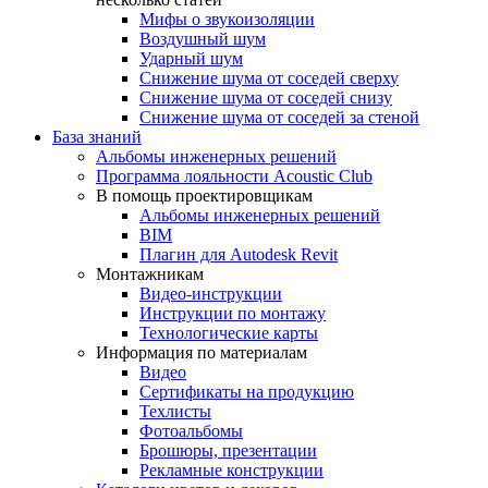
Мифы о звукоизоляции
Воздушный шум
Ударный шум
Снижение шума от соседей сверху
Снижение шума от соседей снизу
Снижение шума от соседей за стеной
База знаний
Альбомы инженерных решений
Программа лояльности Acoustic Club
В помощь проектировщикам
Альбомы инженерных решений
BIM
Плагин для Autodesk Revit
Монтажникам
Видео-инструкции
Инструкции по монтажу
Технологические карты
Информация по материалам
Видео
Сертификаты на продукцию
Техлисты
Фотоальбомы
Брошюры, презентации
Рекламные конструкции