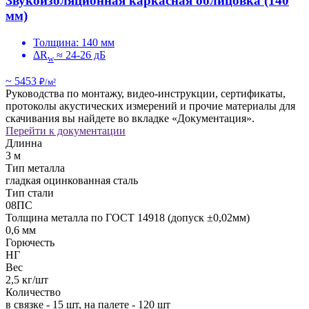
Звукоизоляционная каркасная облицовка (140
мм)
Толщина: 140 мм
ΔR
≈ 24-26 дБ
w
~ 5453
₽/м²
Руководства по монтажу, видео-инструкции, сертификаты,
протоколы акустических измерений и прочие материалы для
скачивания вы найдете во вкладке «Документация».
Перейти к документации
Длинна
3 м
Тип металла
гладкая оцинкованная сталь
Тип стали
08ПС
Толщина металла по ГОСТ 14918 (допуск ±0,02мм)
0,6 мм
Горючесть
НГ
Вес
2,5 кг/шт
Количество
в связке - 15 шт, на палете - 120 шт