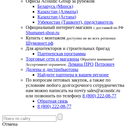
Офисы Acoustic Group за рубежом
Беларусь (Минск)
Казахстан (Алматы)
Казахстан (Астана)
Узбекистан (Ташкент), представитель
Официальный интернет-магазин
с доставкой по РФ
Shumanet-shop.ru
Купить с монтажом
доступно не во всех регионах
Шумовнет.рф
Для архитекторов и строительных бригад
Партнерская программа
Торговые сети и магазины
Обратите внимание!
Лемана ПРО
Петрович
Ассортимент ограничен.
Дилеры и дистрибьюторы
Найдите партнера в вашем регионе
По вопросам оптовых закупок, а также по
условиям любого долгосрочного сотрудничества
нам можно написать на почту sales@acoustic.ru
или позвонить по телефону
8 (800) 222-08-77
Обратная связь
8 (800) 222-08-77
Отмена