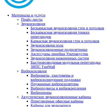
Материалы и услуги
Прайс-листы
Звукоизоляция
Бескаркасная звукоизоляция стен и потолков
Бескаркасная звукоизоляция тонких
перегородок
Каркасная звукоизоляция стен и потолков
Звукоизоляция пола
Звукоизоляционные подрозетники
Аксессуары линейки Ультракустик
Звукоизоляция инженерных систем
Быстровозводимая модульная перегородка
ЗИПС FastWall
Виброизоляция
Виброматы, эластомеры и
виброизолирующие подложки
Пружинные виброизоляторы
Виброподвесы и виброкрепления
Виброопоры
Акустические звукоизоляционные кабины
Переговорные офисные кабины
Кабины для звукозаписи