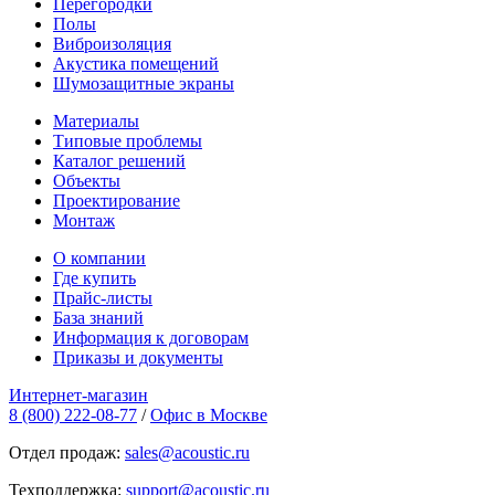
Перегородки
Полы
Виброизоляция
Акустика помещений
Шумозащитные экраны
Материалы
Типовые проблемы
Каталог решений
Объекты
Проектирование
Монтаж
О компании
Где купить
Прайс-листы
База знаний
Информация к договорам
Приказы и документы
Интернет-магазин
8 (800) 222-08-77
/
Офис в Москве
Отдел продаж:
sales@acoustic.ru
Техподдержка:
support@acoustic.ru