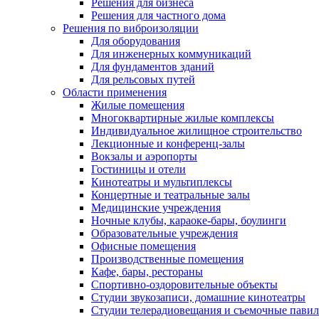
Решения для бизнеса
Решения для частного дома
Решения по виброизоляции
Для оборудования
Для инженерных коммуникаций
Для фундаментов зданий
Для рельсовых путей
Области применения
Жилые помещения
Многоквартирные жилые комплексы
Индивидуальное жилищное строительство
Лекционные и конференц-залы
Вокзалы и аэропорты
Гостиницы и отели
Кинотеатры и мультиплексы
Концертные и театральные залы
Медицинские учреждения
Ночные клубы, караоке-бары, боулинги
Образовательные учреждения
Офисные помещения
Производственные помещения
Кафе, бары, рестораны
Спортивно-оздоровительные объекты
Студии звукозаписи, домашние кинотеатры
Студии телерадиовещания и съемочные пави