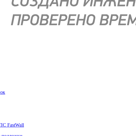
док
ПС FastWall
е подложки