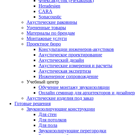
Флексакустик (Flexakustik)
Heradesign
CARA
Sonacoustic
Акустические раковины
Уцененные товары
Материалы по брендам
Монтажные услуги
Проектное бюро
Консультации инженеров-акустиков
Акустическое проектирование
Акустический дизайн
Акустические измерения и расчеты
Акустическая экспертиза
Инженерное сопровождение
Учебный центр
Обучение монтажу звукоизоляции
Онлайн семинар для архитекторов и дизайнер
Акустические изделия под заказ
Готовые решения
Звукоизолирующие конструкции
Для стен
Для потолков
Для пола
Звукоизолирующие перегородки