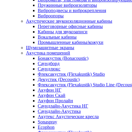
Пружинные виброизоляторы
Виброподвесы и виброкрепления
Виброопоры
Акустические звукоизоляционные кабины
Переговорные офисные кабины
Кабины для звукозаписи
Вокальные кабины
Промышленные кабины/кожухи
Шумозащитные экраны
Акустика помещений
Бонакустик (Bonacoustic)
Саундборд
Саундлюкс
Флексакустик (Flexakustik) Studio
Декустик (Decoustic)
Флексакустик (Flexakustik) Studio Line (Decoust
Акуфон НГ
Акуфон Скай
Акуфон Пролайн
Саундлайн-Акустика НГ
Саундлайн-Акустика
Акутекс Акустические кресла
Sonaspray
Ecophon