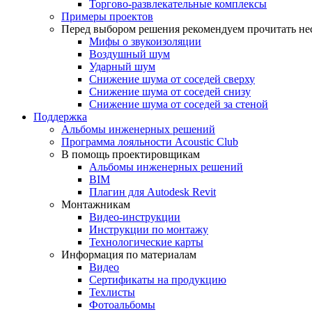
Торгово-развлекательные комплексы
Примеры проектов
Перед выбором решения рекомендуем прочитать нес
Мифы о звукоизоляции
Воздушный шум
Ударный шум
Снижение шума от соседей сверху
Снижение шума от соседей снизу
Снижение шума от соседей за стеной
Поддержка
Альбомы инженерных решений
Программа лояльности Acoustic Club
В помощь проектировщикам
Альбомы инженерных решений
BIM
Плагин для Autodesk Revit
Монтажникам
Видео-инструкции
Инструкции по монтажу
Технологические карты
Информация по материалам
Видео
Сертификаты на продукцию
Техлисты
Фотоальбомы