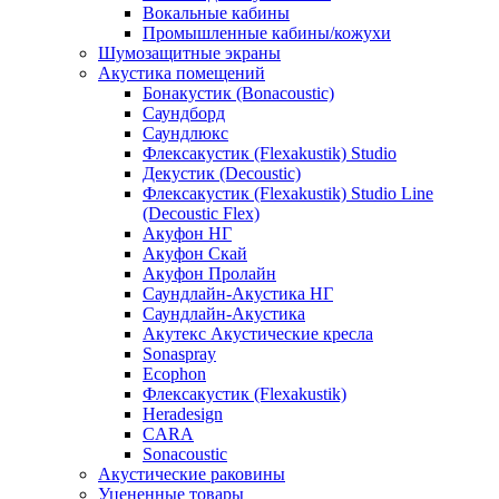
Вокальные кабины
Промышленные кабины/кожухи
Шумозащитные экраны
Акустика помещений
Бонакустик (Bonacoustic)
Саундборд
Саундлюкс
Флексакустик (Flexakustik) Studio
Декустик (Decoustic)
Флексакустик (Flexakustik) Studio Line
(Decoustic Flex)
Акуфон НГ
Акуфон Скай
Акуфон Пролайн
Саундлайн-Акустика НГ
Саундлайн-Акустика
Акутекс Акустические кресла
Sonaspray
Ecophon
Флексакустик (Flexakustik)
Heradesign
CARA
Sonacoustic
Акустические раковины
Уцененные товары