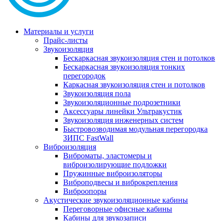
Материалы и услуги
Прайс-листы
Звукоизоляция
Бескаркасная звукоизоляция стен и потолков
Бескаркасная звукоизоляция тонких
перегородок
Каркасная звукоизоляция стен и потолков
Звукоизоляция пола
Звукоизоляционные подрозетники
Аксессуары линейки Ультракустик
Звукоизоляция инженерных систем
Быстровозводимая модульная перегородка
ЗИПС FastWall
Виброизоляция
Виброматы, эластомеры и
виброизолирующие подложки
Пружинные виброизоляторы
Виброподвесы и виброкрепления
Виброопоры
Акустические звукоизоляционные кабины
Переговорные офисные кабины
Кабины для звукозаписи