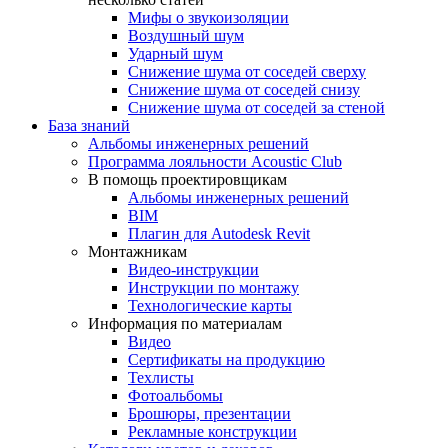
Мифы о звукоизоляции
Воздушный шум
Ударный шум
Снижение шума от соседей сверху
Снижение шума от соседей снизу
Снижение шума от соседей за стеной
База знаний
Альбомы инженерных решений
Программа лояльности Acoustic Club
В помощь проектировщикам
Альбомы инженерных решений
BIM
Плагин для Autodesk Revit
Монтажникам
Видео-инструкции
Инструкции по монтажу
Технологические карты
Информация по материалам
Видео
Сертификаты на продукцию
Техлисты
Фотоальбомы
Брошюры, презентации
Рекламные конструкции