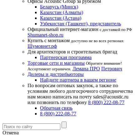
Офисы Acoustic Group за рубежом
Беларусь (Минск)
Казахстан (Алматы)
Казахстан (Астана)
Узбекистан (Ташкент), представитель
Официальный интернет-магазин
с доставкой по РФ
Shumanet-shop.ru
Купить с монтажом
доступно не во всех регионах
Шумовнет.рф
Для архитекторов и строительных бригад
Партнерская программа
Торговые сети и магазины
Обратите внимание!
Лемана ПРО
Петрович
Ассортимент ограничен.
Дилеры и дистрибьюторы
Найдите партнера в вашем регионе
По вопросам оптовых закупок, а также по
условиям любого долгосрочного сотрудничества
нам можно написать на почту sales@acoustic.ru
или позвонить по телефону
8 (800) 222-08-77
Обратная связь
8 (800) 222-08-77
Отмена