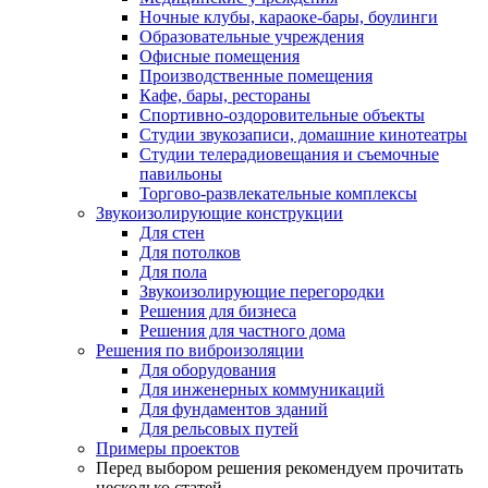
Ночные клубы, караоке-бары, боулинги
Образовательные учреждения
Офисные помещения
Производственные помещения
Кафе, бары, рестораны
Спортивно-оздоровительные объекты
Студии звукозаписи, домашние кинотеатры
Студии телерадиовещания и съемочные
павильоны
Торгово-развлекательные комплексы
Звукоизолирующие конструкции
Для стен
Для потолков
Для пола
Звукоизолирующие перегородки
Решения для бизнеса
Решения для частного дома
Решения по виброизоляции
Для оборудования
Для инженерных коммуникаций
Для фундаментов зданий
Для рельсовых путей
Примеры проектов
Перед выбором решения рекомендуем прочитать
несколько статей