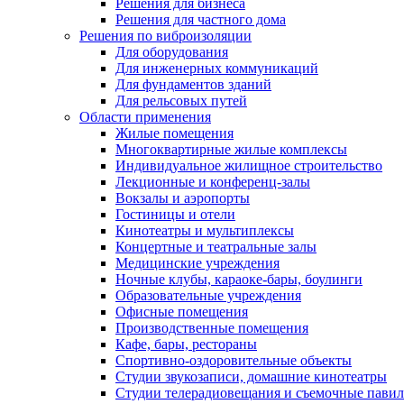
Решения для бизнеса
Решения для частного дома
Решения по виброизоляции
Для оборудования
Для инженерных коммуникаций
Для фундаментов зданий
Для рельсовых путей
Области применения
Жилые помещения
Многоквартирные жилые комплексы
Индивидуальное жилищное строительство
Лекционные и конференц-залы
Вокзалы и аэропорты
Гостиницы и отели
Кинотеатры и мультиплексы
Концертные и театральные залы
Медицинские учреждения
Ночные клубы, караоке-бары, боулинги
Образовательные учреждения
Офисные помещения
Производственные помещения
Кафе, бары, рестораны
Спортивно-оздоровительные объекты
Студии звукозаписи, домашние кинотеатры
Студии телерадиовещания и съемочные пави