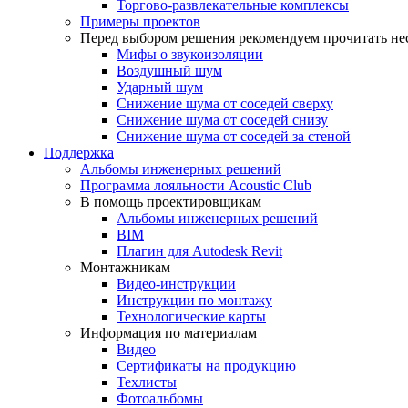
Торгово-развлекательные комплексы
Примеры проектов
Перед выбором решения рекомендуем прочитать нес
Мифы о звукоизоляции
Воздушный шум
Ударный шум
Снижение шума от соседей сверху
Снижение шума от соседей снизу
Снижение шума от соседей за стеной
Поддержка
Альбомы инженерных решений
Программа лояльности Acoustic Club
В помощь проектировщикам
Альбомы инженерных решений
BIM
Плагин для Autodesk Revit
Монтажникам
Видео-инструкции
Инструкции по монтажу
Технологические карты
Информация по материалам
Видео
Сертификаты на продукцию
Техлисты
Фотоальбомы