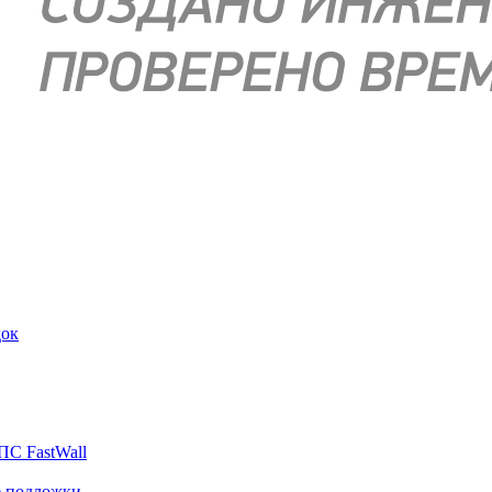
док
ПС FastWall
е подложки