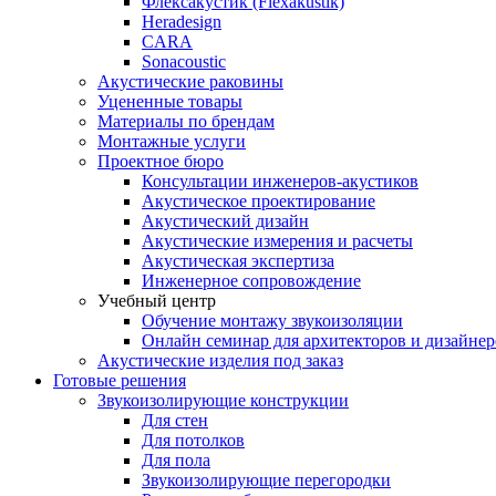
Флексакустик (Flexakustik)
Heradesign
CARA
Sonacoustic
Акустические раковины
Уцененные товары
Материалы по брендам
Монтажные услуги
Проектное бюро
Консультации инженеров-акустиков
Акустическое проектирование
Акустический дизайн
Акустические измерения и расчеты
Акустическая экспертиза
Инженерное сопровождение
Учебный центр
Обучение монтажу звукоизоляции
Онлайн семинар для архитекторов и дизайнер
Акустические изделия под заказ
Готовые решения
Звукоизолирующие конструкции
Для стен
Для потолков
Для пола
Звукоизолирующие перегородки