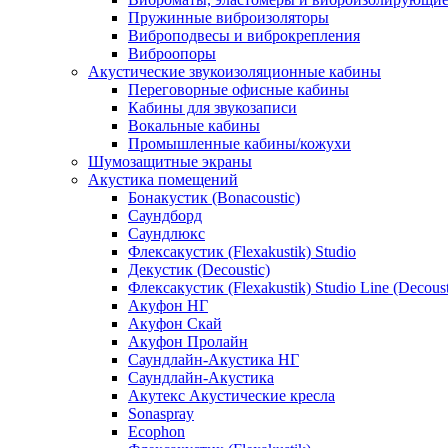
Пружинные виброизоляторы
Виброподвесы и виброкрепления
Виброопоры
Акустические звукоизоляционные кабины
Переговорные офисные кабины
Кабины для звукозаписи
Вокальные кабины
Промышленные кабины/кожухи
Шумозащитные экраны
Акустика помещений
Бонакустик (Bonacoustic)
Саундборд
Саундлюкс
Флексакустик (Flexakustik) Studio
Декустик (Decoustic)
Флексакустик (Flexakustik) Studio Line (Decoust
Акуфон НГ
Акуфон Скай
Акуфон Пролайн
Саундлайн-Акустика НГ
Саундлайн-Акустика
Акутекс Акустические кресла
Sonaspray
Ecophon