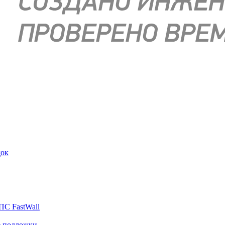
док
ПС FastWall
е подложки