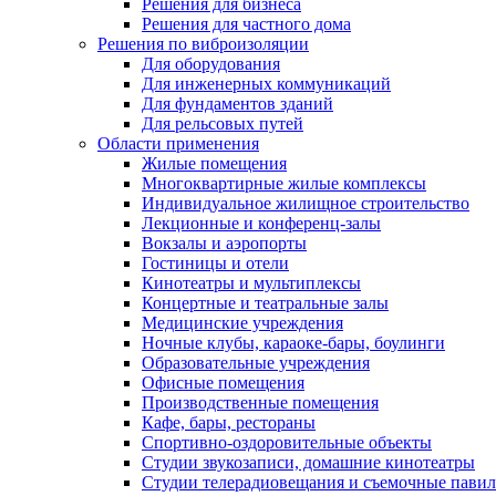
Решения для бизнеса
Решения для частного дома
Решения по виброизоляции
Для оборудования
Для инженерных коммуникаций
Для фундаментов зданий
Для рельсовых путей
Области применения
Жилые помещения
Многоквартирные жилые комплексы
Индивидуальное жилищное строительство
Лекционные и конференц-залы
Вокзалы и аэропорты
Гостиницы и отели
Кинотеатры и мультиплексы
Концертные и театральные залы
Медицинские учреждения
Ночные клубы, караоке-бары, боулинги
Образовательные учреждения
Офисные помещения
Производственные помещения
Кафе, бары, рестораны
Спортивно-оздоровительные объекты
Студии звукозаписи, домашние кинотеатры
Студии телерадиовещания и съемочные пави