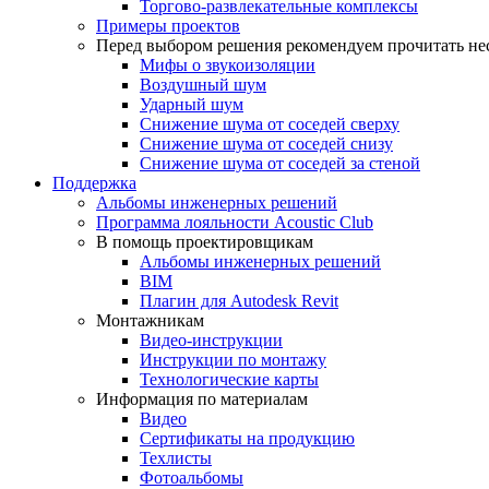
Торгово-развлекательные комплексы
Примеры проектов
Перед выбором решения рекомендуем прочитать нес
Мифы о звукоизоляции
Воздушный шум
Ударный шум
Снижение шума от соседей сверху
Снижение шума от соседей снизу
Снижение шума от соседей за стеной
Поддержка
Альбомы инженерных решений
Программа лояльности Acoustic Club
В помощь проектировщикам
Альбомы инженерных решений
BIM
Плагин для Autodesk Revit
Монтажникам
Видео-инструкции
Инструкции по монтажу
Технологические карты
Информация по материалам
Видео
Сертификаты на продукцию
Техлисты
Фотоальбомы