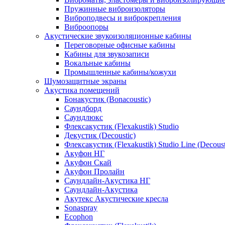
Пружинные виброизоляторы
Виброподвесы и виброкрепления
Виброопоры
Акустические звукоизоляционные кабины
Переговорные офисные кабины
Кабины для звукозаписи
Вокальные кабины
Промышленные кабины/кожухи
Шумозащитные экраны
Акустика помещений
Бонакустик (Bonacoustic)
Саундборд
Саундлюкс
Флексакустик (Flexakustik) Studio
Декустик (Decoustic)
Флексакустик (Flexakustik) Studio Line (Decoust
Акуфон НГ
Акуфон Скай
Акуфон Пролайн
Саундлайн-Акустика НГ
Саундлайн-Акустика
Акутекс Акустические кресла
Sonaspray
Ecophon