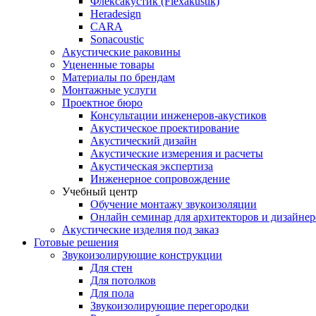
Флексакустик (Flexakustik)
Heradesign
CARA
Sonacoustic
Акустические раковины
Уцененные товары
Материалы по брендам
Монтажные услуги
Проектное бюро
Консультации инженеров-акустиков
Акустическое проектирование
Акустический дизайн
Акустические измерения и расчеты
Акустическая экспертиза
Инженерное сопровождение
Учебный центр
Обучение монтажу звукоизоляции
Онлайн семинар для архитекторов и дизайнер
Акустические изделия под заказ
Готовые решения
Звукоизолирующие конструкции
Для стен
Для потолков
Для пола
Звукоизолирующие перегородки