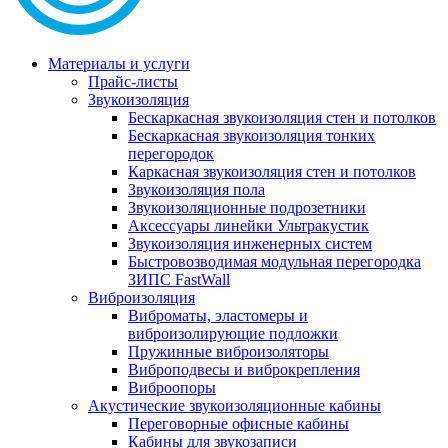
Материалы и услуги
Прайс-листы
Звукоизоляция
Бескаркасная звукоизоляция стен и потолков
Бескаркасная звукоизоляция тонких
перегородок
Каркасная звукоизоляция стен и потолков
Звукоизоляция пола
Звукоизоляционные подрозетники
Аксессуары линейки Ультракустик
Звукоизоляция инженерных систем
Быстровозводимая модульная перегородка
ЗИПС FastWall
Виброизоляция
Виброматы, эластомеры и
виброизолирующие подложки
Пружинные виброизоляторы
Виброподвесы и виброкрепления
Виброопоры
Акустические звукоизоляционные кабины
Переговорные офисные кабины
Кабины для звукозаписи