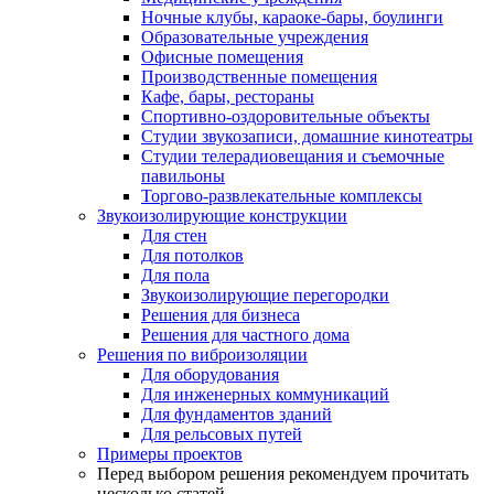
Ночные клубы, караоке-бары, боулинги
Образовательные учреждения
Офисные помещения
Производственные помещения
Кафе, бары, рестораны
Спортивно-оздоровительные объекты
Студии звукозаписи, домашние кинотеатры
Студии телерадиовещания и съемочные
павильоны
Торгово-развлекательные комплексы
Звукоизолирующие конструкции
Для стен
Для потолков
Для пола
Звукоизолирующие перегородки
Решения для бизнеса
Решения для частного дома
Решения по виброизоляции
Для оборудования
Для инженерных коммуникаций
Для фундаментов зданий
Для рельсовых путей
Примеры проектов
Перед выбором решения рекомендуем прочитать
несколько статей