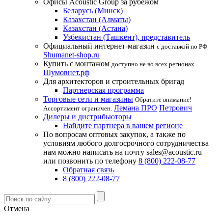
Офисы Acoustic Group за рубежом
Беларусь (Минск)
Казахстан (Алматы)
Казахстан (Астана)
Узбекистан (Ташкент), представитель
Официальный интернет-магазин
с доставкой по РФ
Shumanet-shop.ru
Купить с монтажом
доступно не во всех регионах
Шумовнет.рф
Для архитекторов и строительных бригад
Партнерская программа
Торговые сети и магазины
Обратите внимание!
Лемана ПРО
Петрович
Ассортимент ограничен.
Дилеры и дистрибьюторы
Найдите партнера в вашем регионе
По вопросам оптовых закупок, а также по
условиям любого долгосрочного сотрудничества
нам можно написать на почту sales@acoustic.ru
или позвонить по телефону
8 (800) 222-08-77
Обратная связь
8 (800) 222-08-77
Отмена