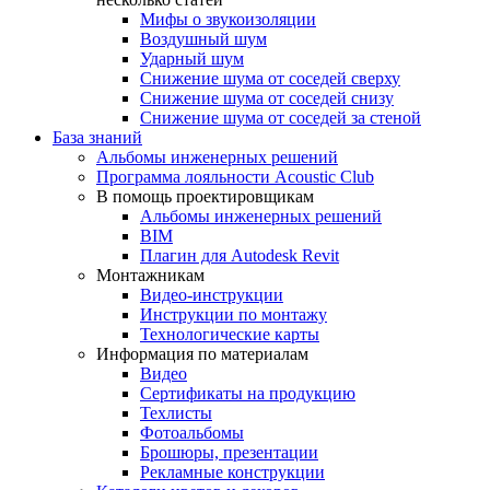
Мифы о звукоизоляции
Воздушный шум
Ударный шум
Снижение шума от соседей сверху
Снижение шума от соседей снизу
Снижение шума от соседей за стеной
База знаний
Альбомы инженерных решений
Программа лояльности Acoustic Club
В помощь проектировщикам
Альбомы инженерных решений
BIM
Плагин для Autodesk Revit
Монтажникам
Видео-инструкции
Инструкции по монтажу
Технологические карты
Информация по материалам
Видео
Сертификаты на продукцию
Техлисты
Фотоальбомы
Брошюры, презентации
Рекламные конструкции