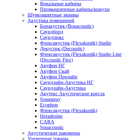
Вокальные кабины
Промышленные кабины/кожухи
Шумозащитные экраны
Акустика помещений
Бонакустик (Bonacoustic)
Саундборд
Саундлюкс
Флексакустик (Flexakustik) Studio
Декустик (Decoustic)
Флексакустик (Flexakustik) Studio Line
(Decoustic Flex)
Акуфон НГ
Акуфон Скай
Акуфон Пролайн
Саундлайн-Акустика НГ
Саундлайн-Акустика
Акутекс Акустические кресла
Sonaspray
Ecophon
Флексакустик (Flexakustik)
Heradesign
CARA
Sonacoustic
Акустические раковины
Уцененные товары