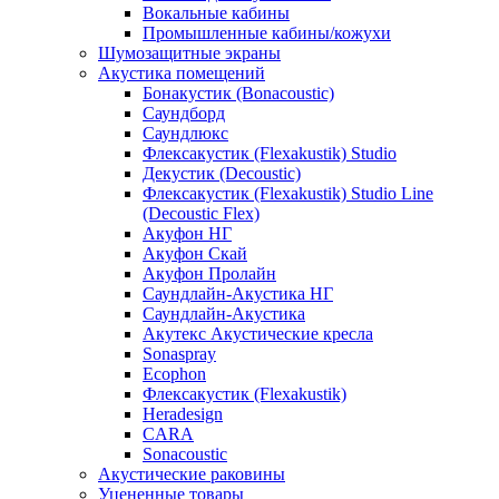
Вокальные кабины
Промышленные кабины/кожухи
Шумозащитные экраны
Акустика помещений
Бонакустик (Bonacoustic)
Саундборд
Саундлюкс
Флексакустик (Flexakustik) Studio
Декустик (Decoustic)
Флексакустик (Flexakustik) Studio Line
(Decoustic Flex)
Акуфон НГ
Акуфон Скай
Акуфон Пролайн
Саундлайн-Акустика НГ
Саундлайн-Акустика
Акутекс Акустические кресла
Sonaspray
Ecophon
Флексакустик (Flexakustik)
Heradesign
CARA
Sonacoustic
Акустические раковины
Уцененные товары