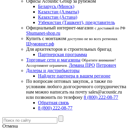
Офисы Acoustic Group за рубежом
Беларусь (Минск)
Казахстан (Алматы)
Казахстан (Астана)
Узбекистан (Ташкент), представитель
Официальный интернет-магазин
с доставкой по РФ
Shumanet-shop.ru
Купить с монтажом
доступно не во всех регионах
Шумовнет.рф
Для архитекторов и строительных бригад
Партнерская программа
Торговые сети и магазины
Обратите внимание!
Лемана ПРО
Петрович
Ассортимент ограничен.
Дилеры и дистрибьюторы
Найдите партнера в вашем регионе
По вопросам оптовых закупок, а также по
условиям любого долгосрочного сотрудничества
нам можно написать на почту sales@acoustic.ru
или позвонить по телефону
8 (800) 222-08-77
Обратная связь
8 (800) 222-08-77
Отмена