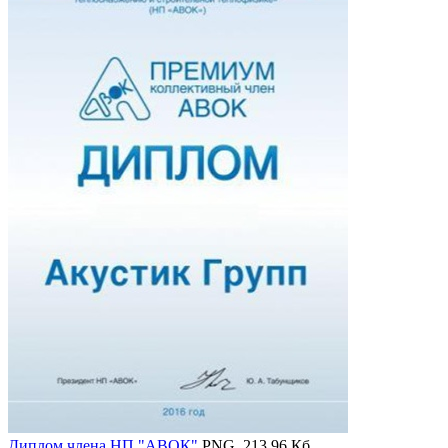
Диплом члена НП "АВОК"
PNG, 213.96 Кб