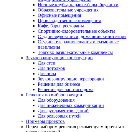
Ночные клубы, караоке-бары, боулинги
Образовательные учреждения
Офисные помещения
Производственные помещения
Кафе, бары, рестораны
Спортивно-оздоровительные объекты
Студии звукозаписи, домашние кинотеатры
Студии телерадиовещания и съемочные
павильоны
Торгово-развлекательные комплексы
Звукоизолирующие конструкции
Для стен
Для потолков
Для пола
Звукоизолирующие перегородки
Решения для бизнеса
Решения для частного дома
Решения по виброизоляции
Для оборудования
Для инженерных коммуникаций
Для фундаментов зданий
Для рельсовых путей
Примеры проектов
Перед выбором решения рекомендуем прочитать
несколько статей