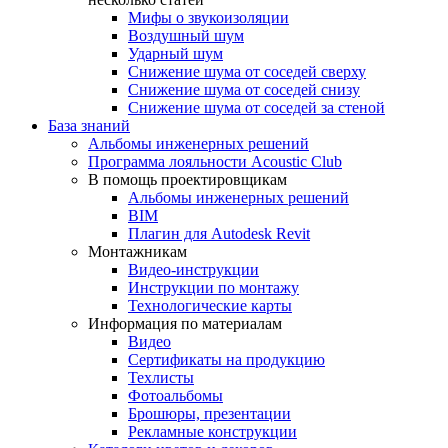
Мифы о звукоизоляции
Воздушный шум
Ударный шум
Снижение шума от соседей сверху
Снижение шума от соседей снизу
Снижение шума от соседей за стеной
База знаний
Альбомы инженерных решений
Программа лояльности Acoustic Club
В помощь проектировщикам
Альбомы инженерных решений
BIM
Плагин для Autodesk Revit
Монтажникам
Видео-инструкции
Инструкции по монтажу
Технологические карты
Информация по материалам
Видео
Сертификаты на продукцию
Техлисты
Фотоальбомы
Брошюры, презентации
Рекламные конструкции