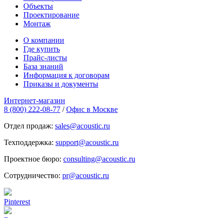
Объекты
Проектирование
Монтаж
О компании
Где купить
Прайс-листы
База знаний
Информация к договорам
Приказы и документы
Интернет-магазин
8 (800) 222-08-77
/
Офис в Москве
Отдел продаж:
sales@acoustic.ru
Техподдержка:
support@acoustic.ru
Проектное бюро:
consulting@acoustic.ru
Сотрудничество:
pr@acoustic.ru
Pinterest