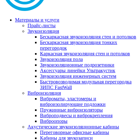
Материалы и услуги
Прайс-листы
Звукоизоляция
Бескаркасная звукоизоляция стен и потолков
Бескаркасная звукоизоляция тонких
перегородок
Каркасная звукоизоляция стен и потолков
Звукоизоляция пола
Звукоизоляционные подрозетники
Аксессуары линейки Ультракустик
Звукоизоляция инженерных систем
Быстровозводимая модульная перегородка
ЗИПС FastWall
Виброизоляция
Виброматы, эластомеры и
виброизолирующие подложки
Пружинные виброизоляторы
Виброподвесы и виброкрепления
Виброопоры
Акустические звукоизоляционные кабины
Переговорные офисные кабины
Кабины для звукозаписи