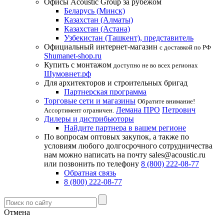
Офисы Acoustic Group за рубежом
Беларусь (Минск)
Казахстан (Алматы)
Казахстан (Астана)
Узбекистан (Ташкент), представитель
Официальный интернет-магазин
с доставкой по РФ
Shumanet-shop.ru
Купить с монтажом
доступно не во всех регионах
Шумовнет.рф
Для архитекторов и строительных бригад
Партнерская программа
Торговые сети и магазины
Обратите внимание!
Лемана ПРО
Петрович
Ассортимент ограничен.
Дилеры и дистрибьюторы
Найдите партнера в вашем регионе
По вопросам оптовых закупок, а также по
условиям любого долгосрочного сотрудничества
нам можно написать на почту sales@acoustic.ru
или позвонить по телефону
8 (800) 222-08-77
Обратная связь
8 (800) 222-08-77
Отмена