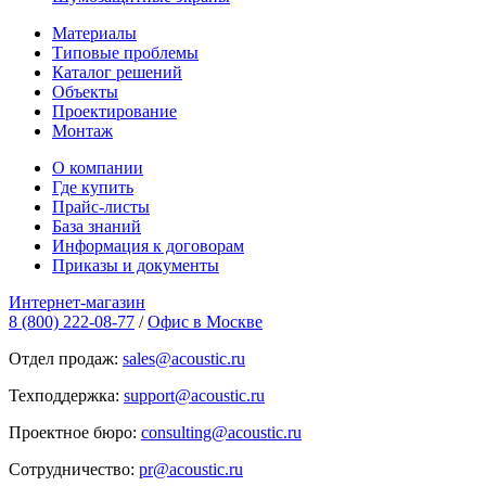
Материалы
Типовые проблемы
Каталог решений
Объекты
Проектирование
Монтаж
О компании
Где купить
Прайс-листы
База знаний
Информация к договорам
Приказы и документы
Интернет-магазин
8 (800) 222-08-77
/
Офис в Москве
Отдел продаж:
sales@acoustic.ru
Техподдержка:
support@acoustic.ru
Проектное бюро:
consulting@acoustic.ru
Сотрудничество:
pr@acoustic.ru