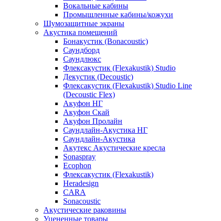
Вокальные кабины
Промышленные кабины/кожухи
Шумозащитные экраны
Акустика помещений
Бонакустик (Bonacoustic)
Саундборд
Саундлюкс
Флексакустик (Flexakustik) Studio
Декустик (Decoustic)
Флексакустик (Flexakustik) Studio Line
(Decoustic Flex)
Акуфон НГ
Акуфон Скай
Акуфон Пролайн
Саундлайн-Акустика НГ
Саундлайн-Акустика
Акутекс Акустические кресла
Sonaspray
Ecophon
Флексакустик (Flexakustik)
Heradesign
CARA
Sonacoustic
Акустические раковины
Уцененные товары