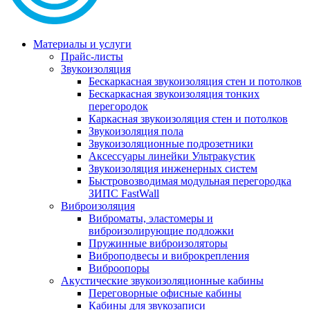
Материалы и услуги
Прайс-листы
Звукоизоляция
Бескаркасная звукоизоляция стен и потолков
Бескаркасная звукоизоляция тонких
перегородок
Каркасная звукоизоляция стен и потолков
Звукоизоляция пола
Звукоизоляционные подрозетники
Аксессуары линейки Ультракустик
Звукоизоляция инженерных систем
Быстровозводимая модульная перегородка
ЗИПС FastWall
Виброизоляция
Виброматы, эластомеры и
виброизолирующие подложки
Пружинные виброизоляторы
Виброподвесы и виброкрепления
Виброопоры
Акустические звукоизоляционные кабины
Переговорные офисные кабины
Кабины для звукозаписи