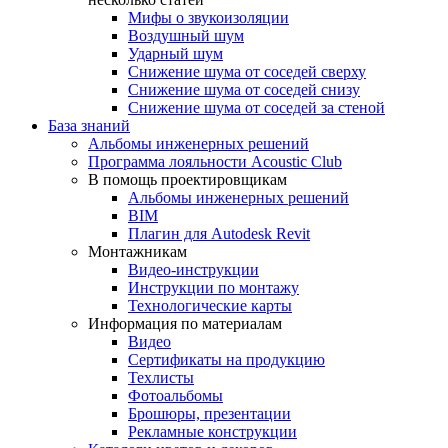
Мифы о звукоизоляции
Воздушный шум
Ударный шум
Снижение шума от соседей сверху
Снижение шума от соседей снизу
Снижение шума от соседей за стеной
База знаний
Альбомы инженерных решений
Программа лояльности Acoustic Club
В помощь проектировщикам
Альбомы инженерных решений
BIM
Плагин для Autodesk Revit
Монтажникам
Видео-инструкции
Инструкции по монтажу
Технологические карты
Информация по материалам
Видео
Сертификаты на продукцию
Техлисты
Фотоальбомы
Брошюры, презентации
Рекламные конструкции