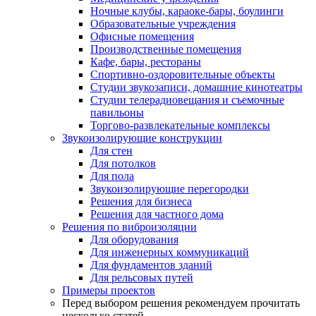
Ночные клубы, караоке-бары, боулинги
Образовательные учреждения
Офисные помещения
Производственные помещения
Кафе, бары, рестораны
Спортивно-оздоровительные объекты
Студии звукозаписи, домашние кинотеатры
Студии телерадиовещания и съемочные
павильоны
Торгово-развлекательные комплексы
Звукоизолирующие конструкции
Для стен
Для потолков
Для пола
Звукоизолирующие перегородки
Решения для бизнеса
Решения для частного дома
Решения по виброизоляции
Для оборудования
Для инженерных коммуникаций
Для фундаментов зданий
Для рельсовых путей
Примеры проектов
Перед выбором решения рекомендуем прочитать
несколько статей