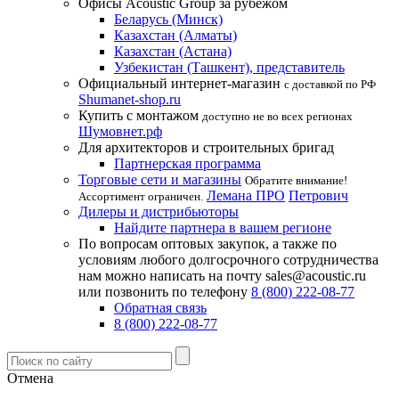
Офисы Acoustic Group за рубежом
Беларусь (Минск)
Казахстан (Алматы)
Казахстан (Астана)
Узбекистан (Ташкент), представитель
Официальный интернет-магазин
с доставкой по РФ
Shumanet-shop.ru
Купить с монтажом
доступно не во всех регионах
Шумовнет.рф
Для архитекторов и строительных бригад
Партнерская программа
Торговые сети и магазины
Обратите внимание!
Лемана ПРО
Петрович
Ассортимент ограничен.
Дилеры и дистрибьюторы
Найдите партнера в вашем регионе
По вопросам оптовых закупок, а также по
условиям любого долгосрочного сотрудничества
нам можно написать на почту sales@acoustic.ru
или позвонить по телефону
8 (800) 222-08-77
Обратная связь
8 (800) 222-08-77
Отмена