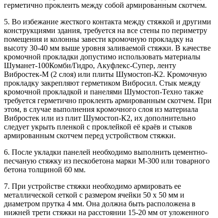
герметично проклеить между собой армированным скотчем.
5. Во избежание жесткого контакта между стяжкой и другими
конструкциями здания, требуется на все стены по периметру
помещения и колонны завести кромочную прокладку на
высоту 30-40 мм выше уровня заливаемой стяжки. В качестве
кромочной прокладки допустимо использовать материалы
Шуманет-100Комби/Гидро, Акуфлекс-Супер, ленту
Вибростек-М (2 слоя) или плиты Шумостоп-К2. Кромочную
прокладку закрепляют герметиком Вибросил. Стык между
кромочной прокладкой и панелями Шумостоп-Техно также
требуется герметично проклеить армированным скотчем. При
этом, в случае выполнения кромочного слоя из материала
Вибростек или из плит Шумостоп-К2, их дополнительно
следует укрыть пленкой с проклейкой её краёв и стыков
армированным скотчем перед устройством стяжки.
6. После укладки панелей необходимо выполнить цементно-
песчаную стяжку из пескобетона марки М-300 или товарного
бетона толщиной 60 мм.
7. При устройстве стяжки необходимо армировать ее
металлической сеткой с размером ячейки 50 х 50 мм и
диаметром прутка 4 мм. Она должна быть расположена в
нижней трети стяжки на расстоянии 15-20 мм от уложенного