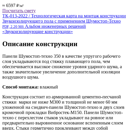
≈ 6597
₽/м²
Посчитать смету
ТК-013-2022 / Технологическая карта на монтаж конструкции
Звукоизолирующего пола с применением Шумостоп-Техно
Альбом инженерных решений
PDF, 2.20 Мб
«Звукоизолирующие конструкции»
Описание конструкции
Панели Шумостоп-техно 350 в качестве упругого рабочего
слоя укладываются под стяжку плавающего пола, чем
обеспечивается высокое снижение уровня ударного шума, а
также значительное увеличение дополнительной изоляции
воздушного шума.
Способ монтажа:
влажный
Конструкция состоит из армированной
цементно-песчаной
стяжки
марки не ниже М300 и
толщиной не менее 60 мм
уложенной на сэндвич-
панели Шумостоп-техно и двух слоев
кромочной прокладки Вибростек-М150.
Панели Шумостоп-
техно с перехлестом стыков укладывают на ровное или
предварительно выровненное основание вспененным слоем
вверх. Стыки герметично проклеивают между собой