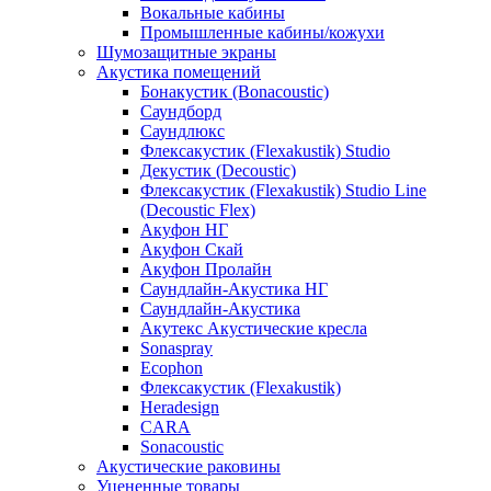
Вокальные кабины
Промышленные кабины/кожухи
Шумозащитные экраны
Акустика помещений
Бонакустик (Bonacoustic)
Саундборд
Саундлюкс
Флексакустик (Flexakustik) Studio
Декустик (Decoustic)
Флексакустик (Flexakustik) Studio Line
(Decoustic Flex)
Акуфон НГ
Акуфон Скай
Акуфон Пролайн
Саундлайн-Акустика НГ
Саундлайн-Акустика
Акутекс Акустические кресла
Sonaspray
Ecophon
Флексакустик (Flexakustik)
Heradesign
CARA
Sonacoustic
Акустические раковины
Уцененные товары