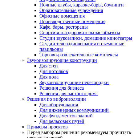
Ночные клубы, караоке-бары, боулинги
Образовательные учреждения
Офисные помещения
Производственные помещения
Кафе, бары, рестораны
Спортивно-оздоровительные объекты
Студии звукозаписи, домашние кинотеатры
Студии телерадиовещания и съемочные
павильоны
Торгово-развлекательные комплексы
Звукоизолирующие конструкции
Для стен
Для потолков
Для пола
Звукоизолирующие перегородки
Решения для бизнеса
Решения для частного дома
Решения по виброизоляции
Для оборудования
Для инженерных коммуникаций
Для фундаментов зданий
Для рельсовых путей
Примеры проектов
Перед выбором решения рекомендуем прочитать
несколько статей