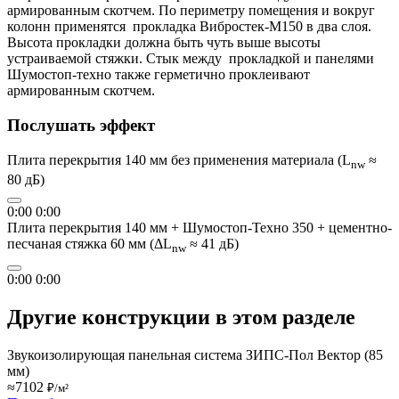
армированным скотчем.
По периметру помещения и вокруг
колонн применятся прокладка Вибростек-М150 в два слоя.
Высота прокладки должна быть чуть выше высоты
устраиваемой стяжки.
Стык между прокладкой и панелями
Шумостоп-техно также герметично проклеивают
армированным скотчем.
Послушать эффект
Плита перекрытия 140 мм без применения материала (L
≈
nw
80 дБ)
0:00
0:00
Плита перекрытия 140 мм + Шумостоп-Техно 350 + цементно-
песчаная стяжка 60 мм (ΔL
≈ 41 дБ)
nw
0:00
0:00
Другие конструкции в этом разделе
Звукоизолирующая панельная система ЗИПС-Пол Вектор (85
мм)
≈7102
₽/м²