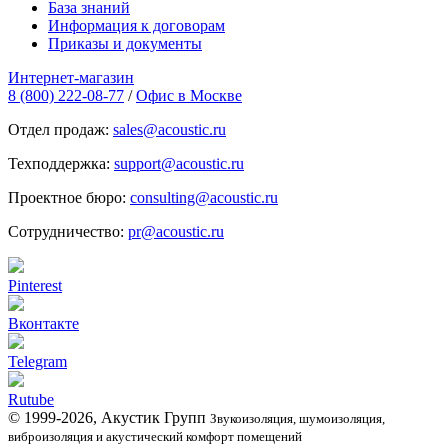
База знаний
Информация к договорам
Приказы и документы
Интернет-магазин
8 (800) 222-08-77
/
Офис в Москве
Отдел продаж:
sales@acoustic.ru
Техподдержка:
support@acoustic.ru
Проектное бюро:
consulting@acoustic.ru
Сотрудничество:
pr@acoustic.ru
Pinterest
Вконтакте
Telegram
Rutube
© 1999-2026, Акустик Групп
Звукоизоляция, шумоизоляция,
виброизоляция и акустический комфорт помещений