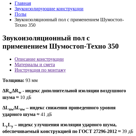
Главная
Звукоизолирующие конструкции
Полы
Звукоизоляционный пол с применением Шумостоп-
Техно 350
Звукоизоляционный пол с
применением Шумостоп-Техно 350
Описание конструкции
Материалы и смета
Инструкция по монтажу
Толщина:
93 мм
ΔR
ΔR
- индекс дополнительной изоляции воздушного
w
w
шума
≈
10 дБ
ΔL
ΔL
– индекс снижения приведенного уровня
nw
nw
ударного шума
≈
41 дБ
L
L
– индекс улучшения изоляции ударного шума,
y
y
обеспечиваемый конструкцией по ГОСТ 27296-2012
≈
39 дБ