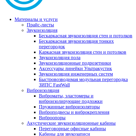
Материалы и услуги
Прайс-листы
Звукоизоляция
Бескаркасная звукоизоляция стен и потолков
Бескаркасная звукоизоляция тонких
перегородок
Каркасная звукоизоляция стен и потолков
Звукоизоляция пола
Звукоизоляционные подрозетники
Аксессуары линейки Ультракустик
Звукоизоляция инженерных систем
Быстровозводимая модульная перегородка
ЗИПС FastWall
Виброизоляция
Виброматы, эластомеры и
виброизолирующие подложки
Пружинные виброизоляторы
Виброподвесы и виброкрепления
Виброопоры
Акустические звукоизоляционные кабины
Переговорные офисные кабины
Кабины для звукозаписи