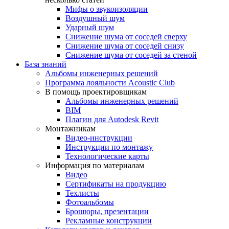
Мифы о звукоизоляции
Воздушный шум
Ударный шум
Снижение шума от соседей сверху
Снижение шума от соседей снизу
Снижение шума от соседей за стеной
База знаний
Альбомы инженерных решений
Программа лояльности Acoustic Club
В помощь проектировщикам
Альбомы инженерных решений
BIM
Плагин для Autodesk Revit
Монтажникам
Видео-инструкции
Инструкции по монтажу
Технологические карты
Информация по материалам
Видео
Сертификаты на продукцию
Техлисты
Фотоальбомы
Брошюры, презентации
Рекламные конструкции