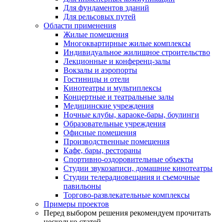
Для фундаментов зданий
Для рельсовых путей
Области применения
Жилые помещения
Многоквартирные жилые комплексы
Индивидуальное жилищное строительство
Лекционные и конференц-залы
Вокзалы и аэропорты
Гостиницы и отели
Кинотеатры и мультиплексы
Концертные и театральные залы
Медицинские учреждения
Ночные клубы, караоке-бары, боулинги
Образовательные учреждения
Офисные помещения
Производственные помещения
Кафе, бары, рестораны
Спортивно-оздоровительные объекты
Студии звукозаписи, домашние кинотеатры
Студии телерадиовещания и съемочные
павильоны
Торгово-развлекательные комплексы
Примеры проектов
Перед выбором решения рекомендуем прочитать
несколько статей