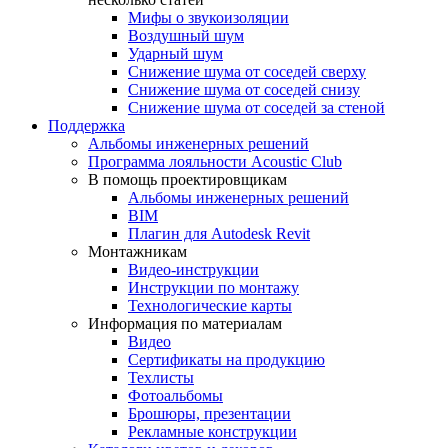
Мифы о звукоизоляции
Воздушный шум
Ударный шум
Снижение шума от соседей сверху
Снижение шума от соседей снизу
Снижение шума от соседей за стеной
Поддержка
Альбомы инженерных решений
Программа лояльности Acoustic Club
В помощь проектировщикам
Альбомы инженерных решений
BIM
Плагин для Autodesk Revit
Монтажникам
Видео-инструкции
Инструкции по монтажу
Технологические карты
Информация по материалам
Видео
Сертификаты на продукцию
Техлисты
Фотоальбомы
Брошюры, презентации
Рекламные конструкции