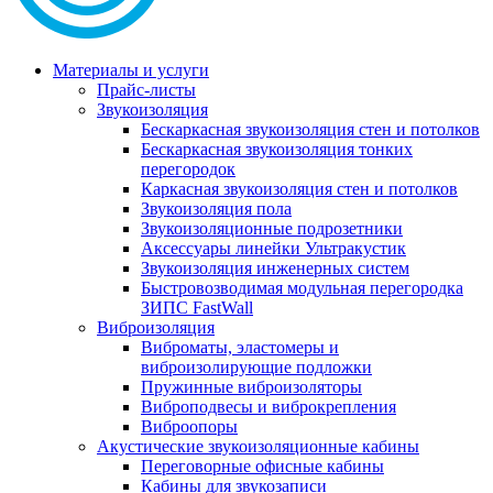
Материалы и услуги
Прайс-листы
Звукоизоляция
Бескаркасная звукоизоляция стен и потолков
Бескаркасная звукоизоляция тонких
перегородок
Каркасная звукоизоляция стен и потолков
Звукоизоляция пола
Звукоизоляционные подрозетники
Аксессуары линейки Ультракустик
Звукоизоляция инженерных систем
Быстровозводимая модульная перегородка
ЗИПС FastWall
Виброизоляция
Виброматы, эластомеры и
виброизолирующие подложки
Пружинные виброизоляторы
Виброподвесы и виброкрепления
Виброопоры
Акустические звукоизоляционные кабины
Переговорные офисные кабины
Кабины для звукозаписи