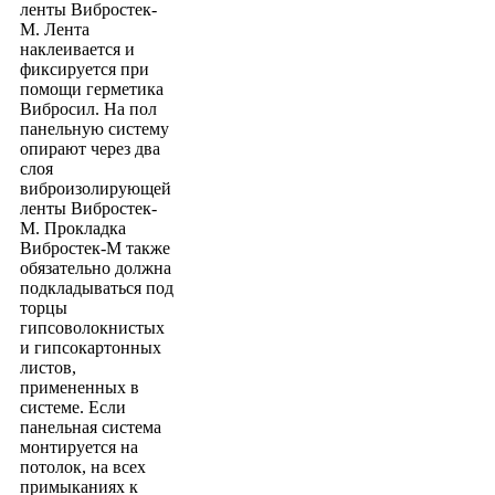
ленты Вибростек-
М. Лента
наклеивается и
фиксируется при
помощи герметика
Вибросил. На пол
панельную систему
опирают через два
слоя
виброизолирующей
ленты Вибростек-
М. Прокладка
Вибростек-М также
обязательно должна
подкладываться под
торцы
гипсоволокнистых
и гипсокартонных
листов,
примененных в
системе. Если
панельная система
монтируется на
потолок, на всех
примыканиях к