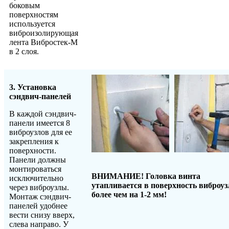
боковым
поверхностям
используется
виброизолирующая
лента Вибростек-М
в 2 слоя.
3. Установка
сэндвич-панелей
В каждой сэндвич-
панели имеется 8
виброузлов для ее
закрепления к
поверхности.
Панели должны
монтироваться
ВНИМАНИЕ! Головка винта
исключительно
утапливается в поверхность виброуз
через виброузлы.
более чем на 1-2 мм!
Монтаж сэндвич-
панелей удобнее
вести снизу вверх,
слева направо. У