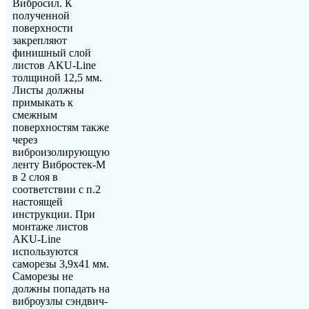
Вибросил. К
полученной
поверхности
закрепляют
финишный слой
листов AKU-Line
толщиной 12,5 мм.
Листы должны
примыкать к
смежным
поверхностям также
через
виброизолирующую
ленту Вибростек-М
в 2 слоя в
соответствии с п.2
настоящей
инструкции. При
монтаже листов
AKU-Line
используются
саморезы 3,9х41 мм.
Саморезы не
должны попадать на
виброузлы сэндвич-