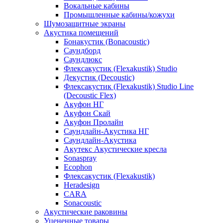
Вокальные кабины
Промышленные кабины/кожухи
Шумозащитные экраны
Акустика помещений
Бонакустик (Bonacoustic)
Саундборд
Саундлюкс
Флексакустик (Flexakustik) Studio
Декустик (Decoustic)
Флексакустик (Flexakustik) Studio Line
(Decoustic Flex)
Акуфон НГ
Акуфон Скай
Акуфон Пролайн
Саундлайн-Акустика НГ
Саундлайн-Акустика
Акутекс Акустические кресла
Sonaspray
Ecophon
Флексакустик (Flexakustik)
Heradesign
CARA
Sonacoustic
Акустические раковины
Уцененные товары