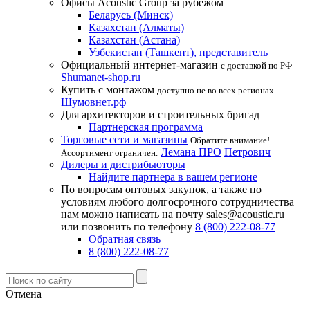
Офисы Acoustic Group за рубежом
Беларусь (Минск)
Казахстан (Алматы)
Казахстан (Астана)
Узбекистан (Ташкент), представитель
Официальный интернет-магазин
с доставкой по РФ
Shumanet-shop.ru
Купить с монтажом
доступно не во всех регионах
Шумовнет.рф
Для архитекторов и строительных бригад
Партнерская программа
Торговые сети и магазины
Обратите внимание!
Лемана ПРО
Петрович
Ассортимент ограничен.
Дилеры и дистрибьюторы
Найдите партнера в вашем регионе
По вопросам оптовых закупок, а также по
условиям любого долгосрочного сотрудничества
нам можно написать на почту sales@acoustic.ru
или позвонить по телефону
8 (800) 222-08-77
Обратная связь
8 (800) 222-08-77
Отмена