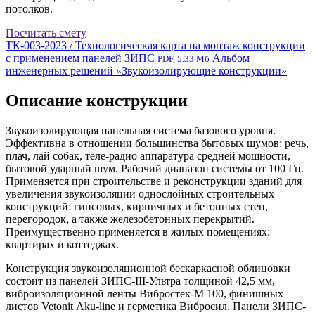
потолков.
Посчитать смету
ТК-003-2023 / Технологическая карта на монтаж конструкции
с применением панелей ЗИПС
Альбом
PDF, 5.33 Мб
инженерных решений «Звукоизолирующие конструкции»
Описание конструкции
Звукоизолирующая панельная система базового уровня.
Эффективна в отношении большинства бытовых шумов: речь,
плач, лай собак, теле-радио аппаратура средней мощности,
бытовой ударный шум. Рабочий диапазон системы от 100 Гц.
Применяется при строительстве и реконструкции зданий для
увеличения звукоизоляции однослойных строительных
конструкций: гипсовых, кирпичных и бетонных стен,
перегородок, а также железобетонных перекрытий.
Преимущественно применяется в жилых помещениях:
квартирах и коттеджах.
Конструкция звукоизоляционной бескаркасной облицовки
состоит из панелей ЗИПС-III-Ультра толщиной 42,5 мм,
виброизоляционной ленты Вибростек-М 100, финишных
листов
Vetonit
Aku-line и герметика Вибросил. Панели ЗИПС-