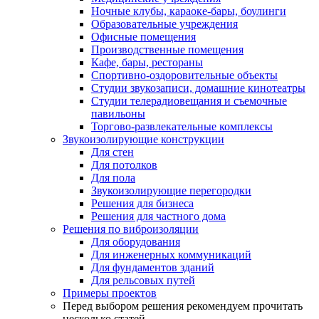
Ночные клубы, караоке-бары, боулинги
Образовательные учреждения
Офисные помещения
Производственные помещения
Кафе, бары, рестораны
Спортивно-оздоровительные объекты
Студии звукозаписи, домашние кинотеатры
Студии телерадиовещания и съемочные
павильоны
Торгово-развлекательные комплексы
Звукоизолирующие конструкции
Для стен
Для потолков
Для пола
Звукоизолирующие перегородки
Решения для бизнеса
Решения для частного дома
Решения по виброизоляции
Для оборудования
Для инженерных коммуникаций
Для фундаментов зданий
Для рельсовых путей
Примеры проектов
Перед выбором решения рекомендуем прочитать
несколько статей