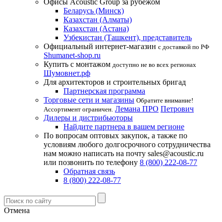
Офисы Acoustic Group за рубежом
Беларусь (Минск)
Казахстан (Алматы)
Казахстан (Астана)
Узбекистан (Ташкент), представитель
Официальный интернет-магазин
с доставкой по РФ
Shumanet-shop.ru
Купить с монтажом
доступно не во всех регионах
Шумовнет.рф
Для архитекторов и строительных бригад
Партнерская программа
Торговые сети и магазины
Обратите внимание!
Лемана ПРО
Петрович
Ассортимент ограничен.
Дилеры и дистрибьюторы
Найдите партнера в вашем регионе
По вопросам оптовых закупок, а также по
условиям любого долгосрочного сотрудничества
нам можно написать на почту sales@acoustic.ru
или позвонить по телефону
8 (800) 222-08-77
Обратная связь
8 (800) 222-08-77
Отмена