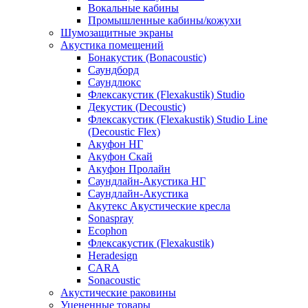
Вокальные кабины
Промышленные кабины/кожухи
Шумозащитные экраны
Акустика помещений
Бонакустик (Bonacoustic)
Саундборд
Саундлюкс
Флексакустик (Flexakustik) Studio
Декустик (Decoustic)
Флексакустик (Flexakustik) Studio Line
(Decoustic Flex)
Акуфон НГ
Акуфон Скай
Акуфон Пролайн
Саундлайн-Акустика НГ
Саундлайн-Акустика
Акутекс Акустические кресла
Sonaspray
Ecophon
Флексакустик (Flexakustik)
Heradesign
CARA
Sonacoustic
Акустические раковины
Уцененные товары