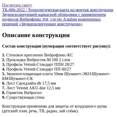
Посчитать смету
ТК-006-2022 / Технологическая карта на монтаж конструкции
Звукоизолирующей каркасной облицовки с применением
подвесов Виброфлекс
Альбом инженерных
PDF, 3.06 Мб
решений «Звукоизолирующие конструкции»
Описание конструкции
Состав конструкции (нумерация соответствует рисунку):
1.
Стеновое крепление Виброфлекс-КС
2.
Прокладка Вибростек-М 100 2 слоя
3.
Профиль
Vetonit
-Стандарт ППН 28/27
4.
Профиль
Vetonit
-Стандарт ПП 60/27
5.
Звукопоглощающая плита 50мм Шуманет-ЭКО/Шуманет-
БМ/Шуманет-СК
6.
Лист Саундлайн-db 17,5 мм
7.
Лист
Vetonit
AKU-line 12,5 мм
8.
Герметик Вибросил
9.
Существующая стена
Конструкция применима для защиты от воздушного шума
(детский плач, речь, ТВ, радио, лай собак).