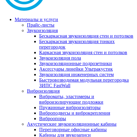
Материалы и услуги
Прайс-листы
Звукоизоляция
Бескаркасная звукоизоляция стен и потолков
Бескаркасная звукоизоляция тонких
перегородок
Каркасная звукоизоляция стен и потолков
Звукоизоляция пола
Звукоизоляционные подрозетники
Аксессуары линейки Ультракустик
Звукоизоляция инженерных систем
Быстровозводимая модульная перегородка
ЗИПС FastWall
Виброизоляция
Виброматы, эластомеры и
виброизолирующие подложки
Пружинные виброизоляторы
Виброподвесы и виброкрепления
Виброопоры
Акустические звукоизоляционные кабины
Переговорные офисные кабины
Кабины для звукозаписи