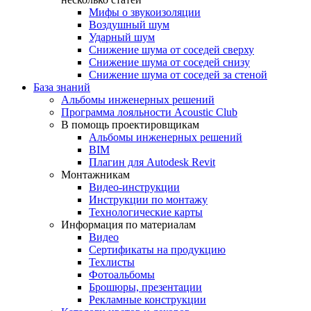
Мифы о звукоизоляции
Воздушный шум
Ударный шум
Снижение шума от соседей сверху
Снижение шума от соседей снизу
Снижение шума от соседей за стеной
База знаний
Альбомы инженерных решений
Программа лояльности Acoustic Club
В помощь проектировщикам
Альбомы инженерных решений
BIM
Плагин для Autodesk Revit
Монтажникам
Видео-инструкции
Инструкции по монтажу
Технологические карты
Информация по материалам
Видео
Сертификаты на продукцию
Техлисты
Фотоальбомы
Брошюры, презентации
Рекламные конструкции