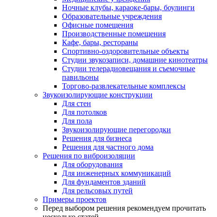
Ночные клубы, караоке-бары, боулинги
Образовательные учреждения
Офисные помещения
Производственные помещения
Кафе, бары, рестораны
Спортивно-оздоровительные объекты
Студии звукозаписи, домашние кинотеатры
Студии телерадиовещания и съемочные
павильоны
Торгово-развлекательные комплексы
Звукоизолирующие конструкции
Для стен
Для потолков
Для пола
Звукоизолирующие перегородки
Решения для бизнеса
Решения для частного дома
Решения по виброизоляции
Для оборудования
Для инженерных коммуникаций
Для фундаментов зданий
Для рельсовых путей
Примеры проектов
Перед выбором решения рекомендуем прочитать
несколько статей