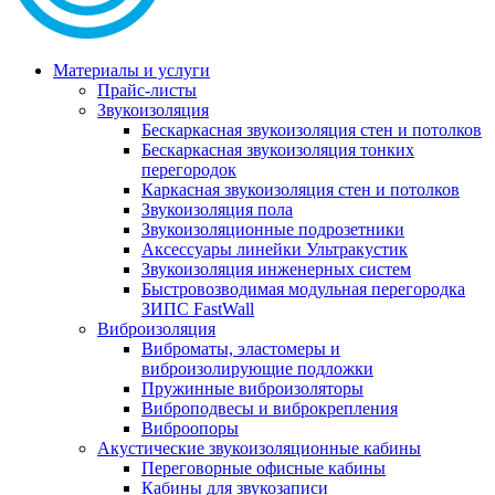
Материалы и услуги
Прайс-листы
Звукоизоляция
Бескаркасная звукоизоляция стен и потолков
Бескаркасная звукоизоляция тонких
перегородок
Каркасная звукоизоляция стен и потолков
Звукоизоляция пола
Звукоизоляционные подрозетники
Аксессуары линейки Ультракустик
Звукоизоляция инженерных систем
Быстровозводимая модульная перегородка
ЗИПС FastWall
Виброизоляция
Виброматы, эластомеры и
виброизолирующие подложки
Пружинные виброизоляторы
Виброподвесы и виброкрепления
Виброопоры
Акустические звукоизоляционные кабины
Переговорные офисные кабины
Кабины для звукозаписи