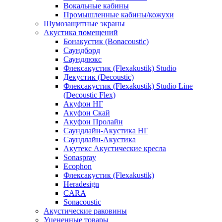
Вокальные кабины
Промышленные кабины/кожухи
Шумозащитные экраны
Акустика помещений
Бонакустик (Bonacoustic)
Саундборд
Саундлюкс
Флексакустик (Flexakustik) Studio
Декустик (Decoustic)
Флексакустик (Flexakustik) Studio Line
(Decoustic Flex)
Акуфон НГ
Акуфон Скай
Акуфон Пролайн
Саундлайн-Акустика НГ
Саундлайн-Акустика
Акутекс Акустические кресла
Sonaspray
Ecophon
Флексакустик (Flexakustik)
Heradesign
CARA
Sonacoustic
Акустические раковины
Уцененные товары