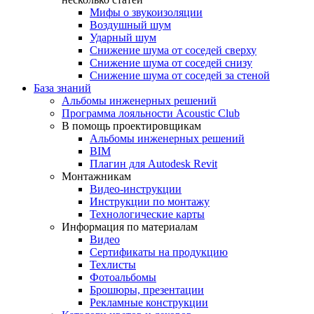
Мифы о звукоизоляции
Воздушный шум
Ударный шум
Снижение шума от соседей сверху
Снижение шума от соседей снизу
Снижение шума от соседей за стеной
База знаний
Альбомы инженерных решений
Программа лояльности Acoustic Club
В помощь проектировщикам
Альбомы инженерных решений
BIM
Плагин для Autodesk Revit
Монтажникам
Видео-инструкции
Инструкции по монтажу
Технологические карты
Информация по материалам
Видео
Сертификаты на продукцию
Техлисты
Фотоальбомы
Брошюры, презентации
Рекламные конструкции