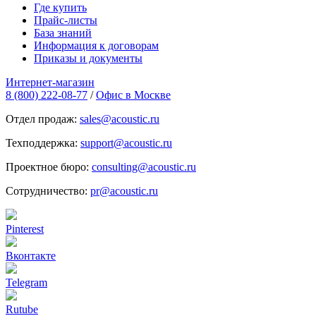
Где купить
Прайс-листы
База знаний
Информация к договорам
Приказы и документы
Интернет-магазин
8 (800) 222-08-77
/
Офис в Москве
Отдел продаж:
sales@acoustic.ru
Техподдержка:
support@acoustic.ru
Проектное бюро:
consulting@acoustic.ru
Сотрудничество:
pr@acoustic.ru
Pinterest
Вконтакте
Telegram
Rutube