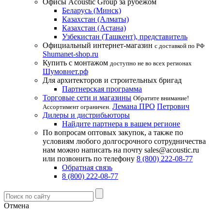
Офисы Acoustic Group за рубежом
Беларусь (Минск)
Казахстан (Алматы)
Казахстан (Астана)
Узбекистан (Ташкент), представитель
Официальный интернет-магазин
с доставкой по РФ
Shumanet-shop.ru
Купить с монтажом
доступно не во всех регионах
Шумовнет.рф
Для архитекторов и строительных бригад
Партнерская программа
Торговые сети и магазины
Обратите внимание!
Лемана ПРО
Петрович
Ассортимент ограничен.
Дилеры и дистрибьюторы
Найдите партнера в вашем регионе
По вопросам оптовых закупок, а также по
условиям любого долгосрочного сотрудничества
нам можно написать на почту sales@acoustic.ru
или позвонить по телефону
8 (800) 222-08-77
Обратная связь
8 (800) 222-08-77
Отмена