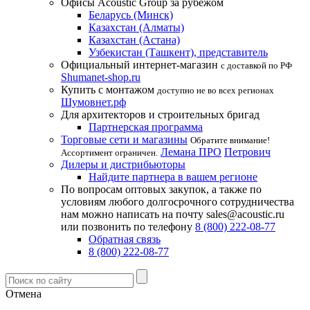
Офисы Acoustic Group за рубежом
Беларусь (Минск)
Казахстан (Алматы)
Казахстан (Астана)
Узбекистан (Ташкент), представитель
Официальный интернет-магазин
с доставкой по РФ
Shumanet-shop.ru
Купить с монтажом
доступно не во всех регионах
Шумовнет.рф
Для архитекторов и строительных бригад
Партнерская программа
Торговые сети и магазины
Обратите внимание!
Лемана ПРО
Петрович
Ассортимент ограничен.
Дилеры и дистрибьюторы
Найдите партнера в вашем регионе
По вопросам оптовых закупок, а также по
условиям любого долгосрочного сотрудничества
нам можно написать на почту sales@acoustic.ru
или позвонить по телефону
8 (800) 222-08-77
Обратная связь
8 (800) 222-08-77
Отмена