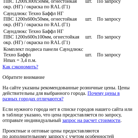
ПВС 1200х300х50мм, огнестойкая
шт.
По запросу
окр. (НГ) / окраска по RAL (Г1)
Саундлюкс Техно Баффл НГ
ПВС 1200х600х50мм, огнестойкая
шт.
По запросу
окр. (НГ) / окраска по RAL (Г1)
Саундлюкс Техно Баффл НГ
ПВС 1200х600х100мм, огнестойкая
шт.
По запросу
окр. (НГ) / окраска по RAL (Г1)
Комплект подвеса панели Саундлюкс
Техно Баффл
шт.
По запросу
Hmax = 3,4 п.м.
Как сэкономить?
Обратите внимание
На сайте указаны рекомендованные розничные цены. Цены
действительны для выбранного города.
Почему цены в
разных городах отличаются?
Если нужного города нет в списке городов нашего сайта или
в таблице указано, что цена предоставляется по запросу,
отправьте индивидуальный
запрос на расчет стоимости
.
Проектные и оптовые цены предоставляются
по дополнительному запросу с учетом особенностей