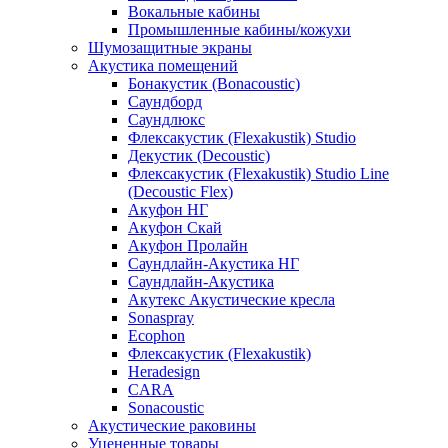
Вокальные кабины
Промышленные кабины/кожухи
Шумозащитные экраны
Акустика помещений
Бонакустик (Bonacoustic)
Саундборд
Саундлюкс
Флексакустик (Flexakustik) Studio
Декустик (Decoustic)
Флексакустик (Flexakustik) Studio Line
(Decoustic Flex)
Акуфон НГ
Акуфон Скай
Акуфон Пролайн
Саундлайн-Акустика НГ
Саундлайн-Акустика
Акутекс Акустические кресла
Sonaspray
Ecophon
Флексакустик (Flexakustik)
Heradesign
CARA
Sonacoustic
Акустические раковины
Уцененные товары