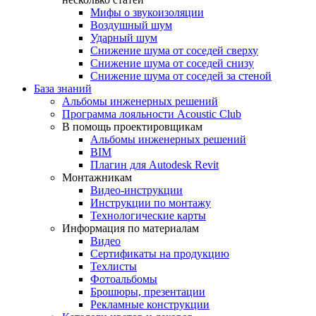
Мифы о звукоизоляции
Воздушный шум
Ударный шум
Снижение шума от соседей сверху
Снижение шума от соседей снизу
Снижение шума от соседей за стеной
База знаний
Альбомы инженерных решений
Программа лояльности Acoustic Club
В помощь проектировщикам
Альбомы инженерных решений
BIM
Плагин для Autodesk Revit
Монтажникам
Видео-инструкции
Инструкции по монтажу
Технологические карты
Информация по материалам
Видео
Сертификаты на продукцию
Техлисты
Фотоальбомы
Брошюры, презентации
Рекламные конструкции