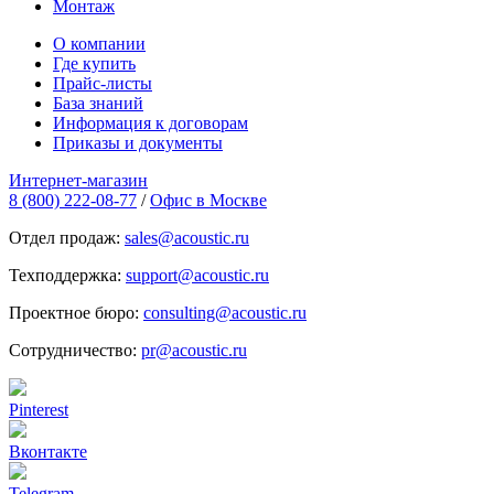
Монтаж
О компании
Где купить
Прайс-листы
База знаний
Информация к договорам
Приказы и документы
Интернет-магазин
8 (800) 222-08-77
/
Офис в Москве
Отдел продаж:
sales@acoustic.ru
Техподдержка:
support@acoustic.ru
Проектное бюро:
consulting@acoustic.ru
Сотрудничество:
pr@acoustic.ru
Pinterest
Вконтакте
Telegram