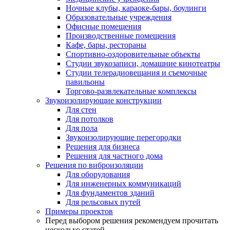
Ночные клубы, караоке-бары, боулинги
Образовательные учреждения
Офисные помещения
Производственные помещения
Кафе, бары, рестораны
Спортивно-оздоровительные объекты
Студии звукозаписи, домашние кинотеатры
Студии телерадиовещания и съемочные
павильоны
Торгово-развлекательные комплексы
Звукоизолирующие конструкции
Для стен
Для потолков
Для пола
Звукоизолирующие перегородки
Решения для бизнеса
Решения для частного дома
Решения по виброизоляции
Для оборудования
Для инженерных коммуникаций
Для фундаментов зданий
Для рельсовых путей
Примеры проектов
Перед выбором решения рекомендуем прочитать
несколько статей