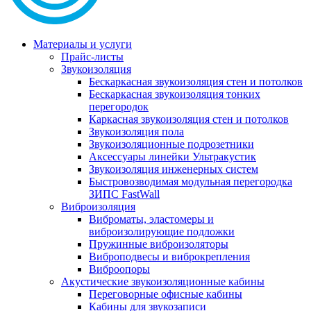
Материалы и услуги
Прайс-листы
Звукоизоляция
Бескаркасная звукоизоляция стен и потолков
Бескаркасная звукоизоляция тонких
перегородок
Каркасная звукоизоляция стен и потолков
Звукоизоляция пола
Звукоизоляционные подрозетники
Аксессуары линейки Ультракустик
Звукоизоляция инженерных систем
Быстровозводимая модульная перегородка
ЗИПС FastWall
Виброизоляция
Виброматы, эластомеры и
виброизолирующие подложки
Пружинные виброизоляторы
Виброподвесы и виброкрепления
Виброопоры
Акустические звукоизоляционные кабины
Переговорные офисные кабины
Кабины для звукозаписи