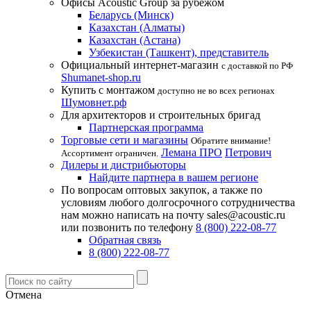
Офисы Acoustic Group за рубежом
Беларусь (Минск)
Казахстан (Алматы)
Казахстан (Астана)
Узбекистан (Ташкент), представитель
Официальный интернет-магазин
с доставкой по РФ
Shumanet-shop.ru
Купить с монтажом
доступно не во всех регионах
Шумовнет.рф
Для архитекторов и строительных бригад
Партнерская программа
Торговые сети и магазины
Обратите внимание!
Лемана ПРО
Петрович
Ассортимент ограничен.
Дилеры и дистрибьюторы
Найдите партнера в вашем регионе
По вопросам оптовых закупок, а также по
условиям любого долгосрочного сотрудничества
нам можно написать на почту sales@acoustic.ru
или позвонить по телефону
8 (800) 222-08-77
Обратная связь
8 (800) 222-08-77
Отмена