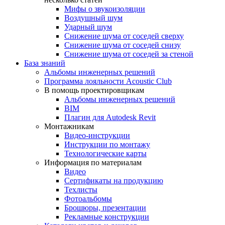
Мифы о звукоизоляции
Воздушный шум
Ударный шум
Снижение шума от соседей сверху
Снижение шума от соседей снизу
Снижение шума от соседей за стеной
База знаний
Альбомы инженерных решений
Программа лояльности Acoustic Club
В помощь проектировщикам
Альбомы инженерных решений
BIM
Плагин для Autodesk Revit
Монтажникам
Видео-инструкции
Инструкции по монтажу
Технологические карты
Информация по материалам
Видео
Сертификаты на продукцию
Техлисты
Фотоальбомы
Брошюры, презентации
Рекламные конструкции