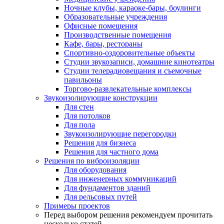
Ночные клубы, караоке-бары, боулинги
Образовательные учреждения
Офисные помещения
Производственные помещения
Кафе, бары, рестораны
Спортивно-оздоровительные объекты
Студии звукозаписи, домашние кинотеатры
Студии телерадиовещания и съемочные
павильоны
Торгово-развлекательные комплексы
Звукоизолирующие конструкции
Для стен
Для потолков
Для пола
Звукоизолирующие перегородки
Решения для бизнеса
Решения для частного дома
Решения по виброизоляции
Для оборудования
Для инженерных коммуникаций
Для фундаментов зданий
Для рельсовых путей
Примеры проектов
Перед выбором решения рекомендуем прочитать
несколько статей