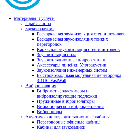
Материалы и услуги
Прайс-листы
Звукоизоляция
Бескаркасная звукоизоляция стен и потолков
Бескаркасная звукоизоляция тонких
перегородок
Каркасная звукоизоляция стен и потолков
Звукоизоляция пола
Звукоизоляционные подрозетники
Аксессуары линейки Ультракустик
Звукоизоляция инженерных систем
Быстровозводимая модульная перегородка
ЗИПС FastWall
Виброизоляция
Виброматы, эластомеры и
виброизолирующие подложки
Пружинные виброизоляторы
Виброподвесы и виброкрепления
Виброопоры
Акустические звукоизоляционные кабины
Переговорные офисные кабины
Кабины для звукозаписи