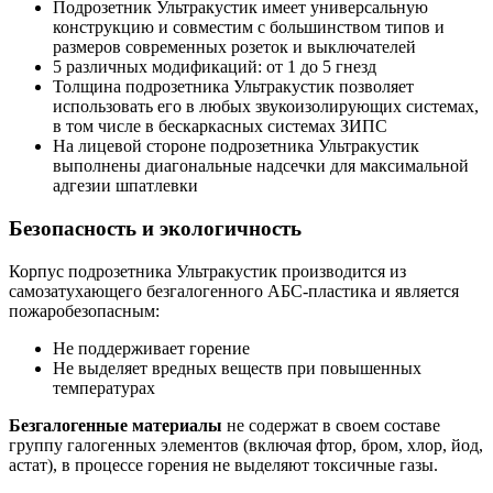
Подрозетник Ультракустик имеет универсальную
конструкцию и совместим с большинством типов и
размеров современных розеток и выключателей
5 различных модификаций: от 1 до 5 гнезд
Толщина подрозетника Ультракустик позволяет
использовать его в любых звукоизолирующих системах,
в том числе в бескаркасных системах ЗИПС
На лицевой стороне подрозетника Ультракустик
выполнены диагональные надсечки для максимальной
адгезии шпатлевки
Безопасность и экологичность
Корпус подрозетника Ультракустик производится из
самозатухающего безгалогенного АБС-пластика и является
пожаробезопасным:
Не поддерживает горение
Не выделяет вредных веществ при повышенных
температурах
Безгалогенные материалы
не содержат в своем составе
группу галогенных элементов (включая фтор, бром, хлор, йод,
астат), в процессе горения не выделяют токсичные газы.