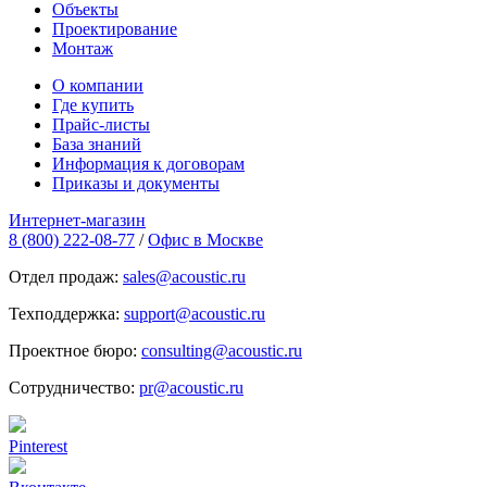
Объекты
Проектирование
Монтаж
О компании
Где купить
Прайс-листы
База знаний
Информация к договорам
Приказы и документы
Интернет-магазин
8 (800) 222-08-77
/
Офис в Москве
Отдел продаж:
sales@acoustic.ru
Техподдержка:
support@acoustic.ru
Проектное бюро:
consulting@acoustic.ru
Сотрудничество:
pr@acoustic.ru
Pinterest