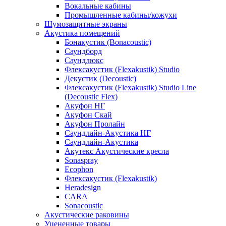
Вокальные кабины
Промышленные кабины/кожухи
Шумозащитные экраны
Акустика помещений
Бонакустик (Bonacoustic)
Саундборд
Саундлюкс
Флексакустик (Flexakustik) Studio
Декустик (Decoustic)
Флексакустик (Flexakustik) Studio Line
(Decoustic Flex)
Акуфон НГ
Акуфон Скай
Акуфон Пролайн
Саундлайн-Акустика НГ
Саундлайн-Акустика
Акутекс Акустические кресла
Sonaspray
Ecophon
Флексакустик (Flexakustik)
Heradesign
CARA
Sonacoustic
Акустические раковины
Уцененные товары