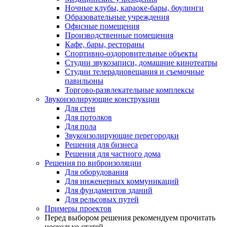
Ночные клубы, караоке-бары, боулинги
Образовательные учреждения
Офисные помещения
Производственные помещения
Кафе, бары, рестораны
Спортивно-оздоровительные объекты
Студии звукозаписи, домашние кинотеатры
Студии телерадиовещания и съемочные
павильоны
Торгово-развлекательные комплексы
Звукоизолирующие конструкции
Для стен
Для потолков
Для пола
Звукоизолирующие перегородки
Решения для бизнеса
Решения для частного дома
Решения по виброизоляции
Для оборудования
Для инженерных коммуникаций
Для фундаментов зданий
Для рельсовых путей
Примеры проектов
Перед выбором решения рекомендуем прочитать
несколько статей