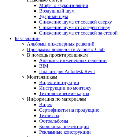
Мифы о звукоизоляции
Воздушный шум
Ударный шум
Снижение шума от соседей сверху
Снижение шума от соседей снизу
Снижение шума от соседей за стеной
База знаний
Альбомы инженерных решений
Программа лояльности Acoustic Club
В помощь проектировщикам
Альбомы инженерных решений
BIM
Плагин для Autodesk Revit
Монтажникам
Видео-инструкции
Инструкции по монтажу
Технологические карты
Информация по материалам
Видео
Сертификаты на продукцию
Техлисты
Фотоальбомы
Брошюры, презентации
Рекламные конструкции