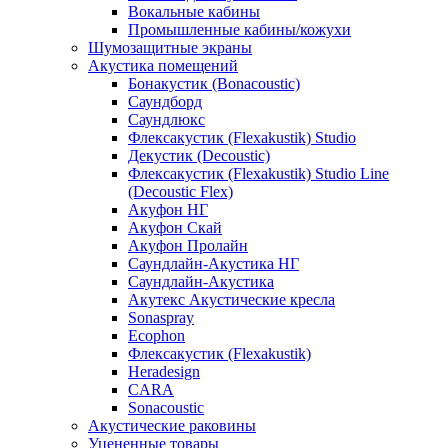
Вокальные кабины
Промышленные кабины/кожухи
Шумозащитные экраны
Акустика помещений
Бонакустик (Bonacoustic)
Саундборд
Саундлюкс
Флексакустик (Flexakustik) Studio
Декустик (Decoustic)
Флексакустик (Flexakustik) Studio Line
(Decoustic Flex)
Акуфон НГ
Акуфон Скай
Акуфон Пролайн
Саундлайн-Акустика НГ
Саундлайн-Акустика
Акутекс Акустические кресла
Sonaspray
Ecophon
Флексакустик (Flexakustik)
Heradesign
CARA
Sonacoustic
Акустические раковины
Уцененные товары