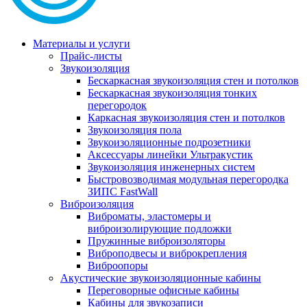
Материалы и услуги
Прайс-листы
Звукоизоляция
Бескаркасная звукоизоляция стен и потолков
Бескаркасная звукоизоляция тонких
перегородок
Каркасная звукоизоляция стен и потолков
Звукоизоляция пола
Звукоизоляционные подрозетники
Аксессуары линейки Ультракустик
Звукоизоляция инженерных систем
Быстровозводимая модульная перегородка
ЗИПС FastWall
Виброизоляция
Виброматы, эластомеры и
виброизолирующие подложки
Пружинные виброизоляторы
Виброподвесы и виброкрепления
Виброопоры
Акустические звукоизоляционные кабины
Переговорные офисные кабины
Кабины для звукозаписи