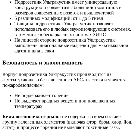
Подрозетник Ультракустик имеет универсальную
конструкцию и совместим с большинством типов и
размеров современных розеток и выключателей
5 различных модификаций: от 1 до 5 гнезд
Толщина подрозетника Ультракустик позволяет
использовать его в любых звукоизолирующих системах,
в том числе в бескаркасных системах ЗИПС
На лицевой стороне подрозетника Ультракустик
выполнены диагональные надсечки для максимальной
адгезии шпатлевки
Безопасность и экологичность
Корпус подрозетника Ультракустик производится из
самозатухающего безгалогенного АБС-пластика и является
пожаробезопасным:
Не поддерживает горение
Не выделяет вредных веществ при повышенных
температурах
Безгалогенные материалы
не содержат в своем составе
группу галогенных элементов (включая фтор, бром, хлор, йод,
астат), в процессе горения не выделяют токсичные газы.