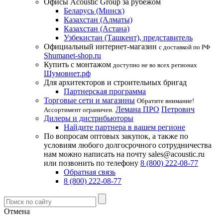
Офисы Acoustic Group за рубежом
Беларусь (Минск)
Казахстан (Алматы)
Казахстан (Астана)
Узбекистан (Ташкент), представитель
Официальный интернет-магазин
с доставкой по РФ
Shumanet-shop.ru
Купить с монтажом
доступно не во всех регионах
Шумовнет.рф
Для архитекторов и строительных бригад
Партнерская программа
Торговые сети и магазины
Обратите внимание!
Лемана ПРО
Петрович
Ассортимент ограничен.
Дилеры и дистрибьюторы
Найдите партнера в вашем регионе
По вопросам оптовых закупок, а также по
условиям любого долгосрочного сотрудничества
нам можно написать на почту sales@acoustic.ru
или позвонить по телефону
8 (800) 222-08-77
Обратная связь
8 (800) 222-08-77
Отмена