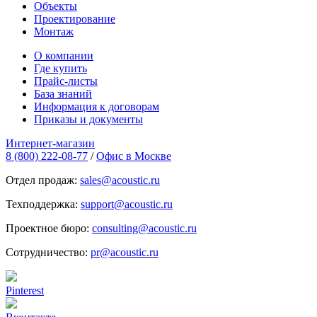
Объекты
Проектирование
Монтаж
О компании
Где купить
Прайс-листы
База знаний
Информация к договорам
Приказы и документы
Интернет-магазин
8 (800) 222-08-77
/
Офис в Москве
Отдел продаж:
sales@acoustic.ru
Техподдержка:
support@acoustic.ru
Проектное бюро:
consulting@acoustic.ru
Сотрудничество:
pr@acoustic.ru
Pinterest