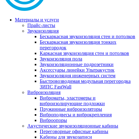
Материалы и услуги
Прайс-листы
Звукоизоляция
Бескаркасная звукоизоляция стен и потолков
Бескаркасная звукоизоляция тонких
перегородок
Каркасная звукоизоляция стен и потолков
Звукоизоляция пола
Звукоизоляционные подрозетники
Аксессуары линейки Ультракустик
Звукоизоляция инженерных систем
Быстровозводимая модульная перегородка
ЗИПС FastWall
Виброизоляция
Виброматы, эластомеры и
виброизолирующие подложки
Пружинные виброизоляторы
Виброподвесы и виброкрепления
Виброопоры
Акустические звукоизоляционные кабины
Переговорные офисные кабины
Кабины для звукозаписи