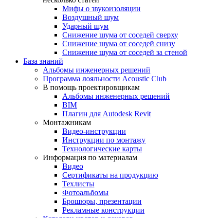
Мифы о звукоизоляции
Воздушный шум
Ударный шум
Снижение шума от соседей сверху
Снижение шума от соседей снизу
Снижение шума от соседей за стеной
База знаний
Альбомы инженерных решений
Программа лояльности Acoustic Club
В помощь проектировщикам
Альбомы инженерных решений
BIM
Плагин для Autodesk Revit
Монтажникам
Видео-инструкции
Инструкции по монтажу
Технологические карты
Информация по материалам
Видео
Сертификаты на продукцию
Техлисты
Фотоальбомы
Брошюры, презентации
Рекламные конструкции