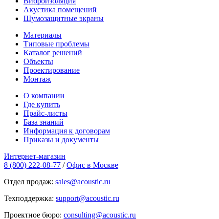
Виброизоляция
Акустика помещений
Шумозащитные экраны
Материалы
Типовые проблемы
Каталог решений
Объекты
Проектирование
Монтаж
О компании
Где купить
Прайс-листы
База знаний
Информация к договорам
Приказы и документы
Интернет-магазин
8 (800) 222-08-77
/
Офис в Москве
Отдел продаж:
sales@acoustic.ru
Техподдержка:
support@acoustic.ru
Проектное бюро:
consulting@acoustic.ru