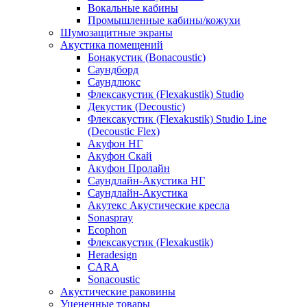
Вокальные кабины
Промышленные кабины/кожухи
Шумозащитные экраны
Акустика помещений
Бонакустик (Bonacoustic)
Саундборд
Саундлюкс
Флексакустик (Flexakustik) Studio
Декустик (Decoustic)
Флексакустик (Flexakustik) Studio Line
(Decoustic Flex)
Акуфон НГ
Акуфон Скай
Акуфон Пролайн
Саундлайн-Акустика НГ
Саундлайн-Акустика
Акутекс Акустические кресла
Sonaspray
Ecophon
Флексакустик (Flexakustik)
Heradesign
CARA
Sonacoustic
Акустические раковины
Уцененные товары