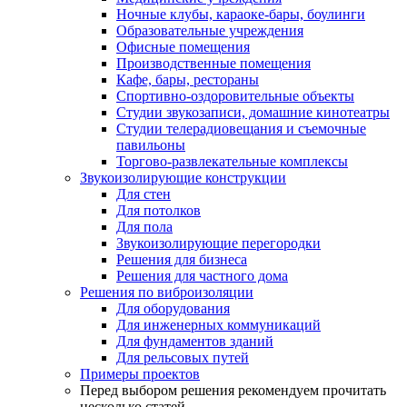
Ночные клубы, караоке-бары, боулинги
Образовательные учреждения
Офисные помещения
Производственные помещения
Кафе, бары, рестораны
Спортивно-оздоровительные объекты
Студии звукозаписи, домашние кинотеатры
Студии телерадиовещания и съемочные
павильоны
Торгово-развлекательные комплексы
Звукоизолирующие конструкции
Для стен
Для потолков
Для пола
Звукоизолирующие перегородки
Решения для бизнеса
Решения для частного дома
Решения по виброизоляции
Для оборудования
Для инженерных коммуникаций
Для фундаментов зданий
Для рельсовых путей
Примеры проектов
Перед выбором решения рекомендуем прочитать
несколько статей