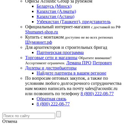
Офисы Acoustic Group за рубежом
Беларусь (Минск)
Казахстан (Алматы)
Казахстан (Астана)
Узбекистан (Ташкент), представитель
Официальный интернет-магазин
с доставкой по РФ
Shumanet-shop.ru
Купить с монтажом
доступно не во всех регионах
Шумовнет.рф
Для архитекторов и строительных бригад
Партнерская программа
Торговые сети и магазины
Обратите внимание!
Лемана ПРО
Петрович
Ассортимент ограничен.
Дилеры и дистрибьюторы
Найдите партнера в вашем регионе
По вопросам оптовых закупок, а также по
условиям любого долгосрочного сотрудничества
нам можно написать на почту sales@acoustic.ru
или позвонить по телефону
8 (800) 222-08-77
Обратная связь
8 (800) 222-08-77
Отмена