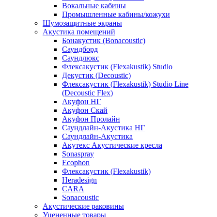
Вокальные кабины
Промышленные кабины/кожухи
Шумозащитные экраны
Акустика помещений
Бонакустик (Bonacoustic)
Саундборд
Саундлюкс
Флексакустик (Flexakustik) Studio
Декустик (Decoustic)
Флексакустик (Flexakustik) Studio Line
(Decoustic Flex)
Акуфон НГ
Акуфон Скай
Акуфон Пролайн
Саундлайн-Акустика НГ
Саундлайн-Акустика
Акутекс Акустические кресла
Sonaspray
Ecophon
Флексакустик (Flexakustik)
Heradesign
CARA
Sonacoustic
Акустические раковины
Уцененные товары