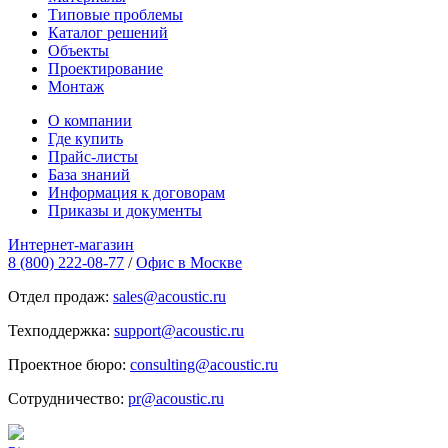
Типовые проблемы
Каталог решений
Объекты
Проектирование
Монтаж
О компании
Где купить
Прайс-листы
База знаний
Информация к договорам
Приказы и документы
Интернет-магазин
8 (800) 222-08-77
/
Офис в Москве
Отдел продаж:
sales@acoustic.ru
Техподдержка:
support@acoustic.ru
Проектное бюро:
consulting@acoustic.ru
Сотрудничество:
pr@acoustic.ru