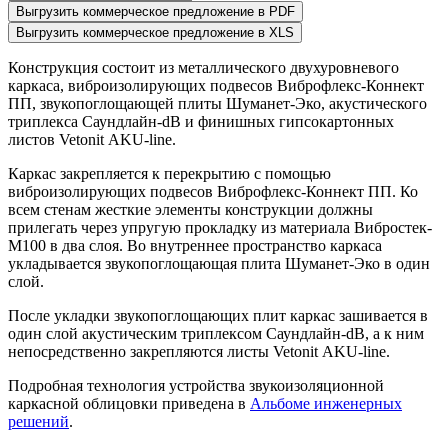
Выгрузить коммерческое предложение в PDF
Выгрузить коммерческое предложение в XLS
Конструкция состоит из металлического двухуровневого
каркаса, виброизолирующих подвесов Виброфлекс-Коннект
ПП, звукопоглощающей плиты Шуманет-Эко, акустического
триплекса Саундлайн-dB и финишных гипсокартонных
листов
Vetonit
AKU-line.
Каркас закрепляется к перекрытию с помощью
виброизолирующих подвесов Виброфлекс-Коннект ПП. Ко
всем стенам жесткие элементы конструкции должны
прилегать через упругую прокладку из материала Вибростек-
М100 в два слоя. Во внутреннее пространство каркаса
укладывается звукопоглощающая плита Шуманет-Эко в один
слой.
После укладки звукопоглощающих плит каркас зашивается в
один слой акустическим триплексом Саундлайн-dB, а к ним
непосредственно закрепляются листы
Vetonit
AKU-line.
Подробная технология устройства звукоизоляционной
каркасной облицовки приведена в
Альбоме инженерных
решений
.