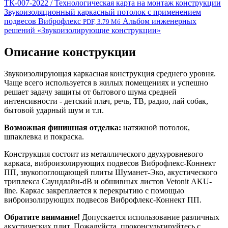
ТК-007-2022 / Технологическая карта на монтаж конструкции
Звукоизоляционный каркасный потолок с применением
подвесов Виброфлекс
Альбом инженерных
PDF, 3.79 Мб
решений «Звукоизолирующие конструкции»
Описание конструкции
Звукоизолирующая каркасная конструкция среднего уровня.
Чаще всего используется в жилых помещениях и успешно
решает задачу защиты от бытового шума средней
интенсивности - детский плач, речь, ТВ, радио, лай собак,
бытовой ударный шум и т.п.
Возможная финишная отделка:
натяжной потолок,
шпаклевка и покраска.
Конструкция состоит из металлического двухуровневого
каркаса, виброизолирующих подвесов Виброфлекс-Коннект
ПП, звукопоглощающей плиты Шуманет-Эко, акустического
триплекса Саундлайн-dB и обшивных листов
Vetonit
AKU-
line. Каркас закрепляется к перекрытию с помощью
виброизолирующих подвесов Виброфлекс-Коннект ПП.
Обратите внимание!
Допускается использование различных
акустических плит. Пожалуйста, проконсультируйтесь с