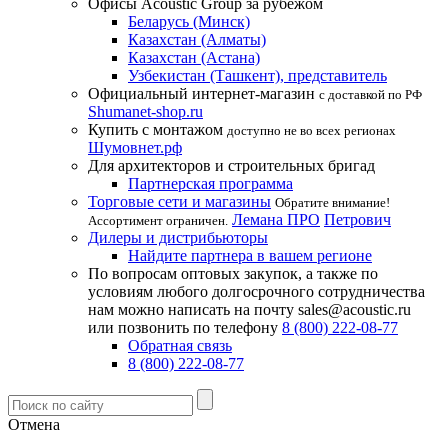
Офисы Acoustic Group за рубежом
Беларусь (Минск)
Казахстан (Алматы)
Казахстан (Астана)
Узбекистан (Ташкент), представитель
Официальный интернет-магазин
с доставкой по РФ
Shumanet-shop.ru
Купить с монтажом
доступно не во всех регионах
Шумовнет.рф
Для архитекторов и строительных бригад
Партнерская программа
Торговые сети и магазины
Обратите внимание!
Лемана ПРО
Петрович
Ассортимент ограничен.
Дилеры и дистрибьюторы
Найдите партнера в вашем регионе
По вопросам оптовых закупок, а также по
условиям любого долгосрочного сотрудничества
нам можно написать на почту sales@acoustic.ru
или позвонить по телефону
8 (800) 222-08-77
Обратная связь
8 (800) 222-08-77
Отмена