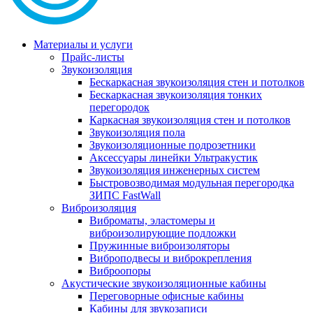
Материалы и услуги
Прайс-листы
Звукоизоляция
Бескаркасная звукоизоляция стен и потолков
Бескаркасная звукоизоляция тонких
перегородок
Каркасная звукоизоляция стен и потолков
Звукоизоляция пола
Звукоизоляционные подрозетники
Аксессуары линейки Ультракустик
Звукоизоляция инженерных систем
Быстровозводимая модульная перегородка
ЗИПС FastWall
Виброизоляция
Виброматы, эластомеры и
виброизолирующие подложки
Пружинные виброизоляторы
Виброподвесы и виброкрепления
Виброопоры
Акустические звукоизоляционные кабины
Переговорные офисные кабины
Кабины для звукозаписи