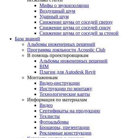
Мифы о звукоизоляции
Воздушный шум
Ударный шум
Снижение шума от соседей сверху
Снижение шума от соседей снизу
Снижение шума от соседей за стеной
База знаний
Альбомы инженерных решений
Программа лояльности Acoustic Club
В помощь проектировщикам
Альбомы инженерных решений
BIM
Плагин для Autodesk Revit
Монтажникам
Видео-инструкции
Инструкции по монтажу
Технологические карты
Информация по материалам
Видео
Сертификаты на продукцию
Техлисты
Фотоальбомы
Брошюры, презентации
Рекламные конструкции