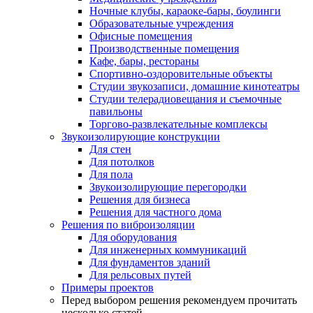
Ночные клубы, караоке-бары, боулинги
Образовательные учреждения
Офисные помещения
Производственные помещения
Кафе, бары, рестораны
Спортивно-оздоровительные объекты
Студии звукозаписи, домашние кинотеатры
Студии телерадиовещания и съемочные
павильоны
Торгово-развлекательные комплексы
Звукоизолирующие конструкции
Для стен
Для потолков
Для пола
Звукоизолирующие перегородки
Решения для бизнеса
Решения для частного дома
Решения по виброизоляции
Для оборудования
Для инженерных коммуникаций
Для фундаментов зданий
Для рельсовых путей
Примеры проектов
Перед выбором решения рекомендуем прочитать
несколько статей