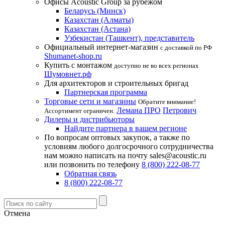
Офисы Acoustic Group за рубежом
Беларусь (Минск)
Казахстан (Алматы)
Казахстан (Астана)
Узбекистан (Ташкент), представитель
Официальный интернет-магазин
с доставкой по РФ
Shumanet-shop.ru
Купить с монтажом
доступно не во всех регионах
Шумовнет.рф
Для архитекторов и строительных бригад
Партнерская программа
Торговые сети и магазины
Обратите внимание!
Лемана ПРО
Петрович
Ассортимент ограничен.
Дилеры и дистрибьюторы
Найдите партнера в вашем регионе
По вопросам оптовых закупок, а также по
условиям любого долгосрочного сотрудничества
нам можно написать на почту sales@acoustic.ru
или позвонить по телефону
8 (800) 222-08-77
Обратная связь
8 (800) 222-08-77
Отмена