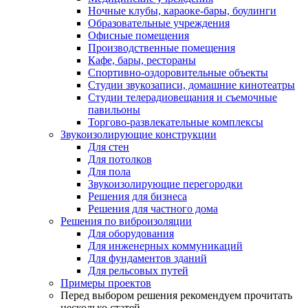
Ночные клубы, караоке-бары, боулинги
Образовательные учреждения
Офисные помещения
Производственные помещения
Кафе, бары, рестораны
Спортивно-оздоровительные объекты
Студии звукозаписи, домашние кинотеатры
Студии телерадиовещания и съемочные
павильоны
Торгово-развлекательные комплексы
Звукоизолирующие конструкции
Для стен
Для потолков
Для пола
Звукоизолирующие перегородки
Решения для бизнеса
Решения для частного дома
Решения по виброизоляции
Для оборудования
Для инженерных коммуникаций
Для фундаментов зданий
Для рельсовых путей
Примеры проектов
Перед выбором решения рекомендуем прочитать
несколько статей