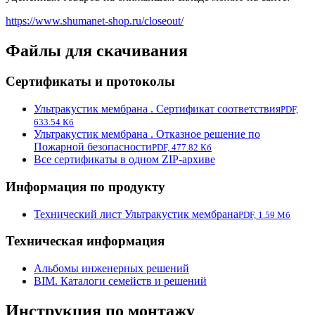
https://www.shumanet-shop.ru/closeout/
Файлы для скачивания
Сертификаты и протоколы
Ультракустик мембрана . Сертификат соответствия
PDF,
633.54 Кб
Ультракустик мембрана . Отказное решение по
Пожарной безопасности
PDF, 477.82 Кб
Все сертификаты в одном ZIP-архиве
Информация по продукту
Технический лист Ультракустик мембрана
PDF, 1.59 Мб
Техническая информация
Альбомы инженерных решений
BIM. Каталоги семейств и решений
Инструкция по монтажу