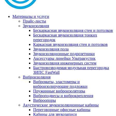
Материалы и услуги
Прайс-листы
Звукоизоляция
Бескаркасная звукоизоляция стен и потолков
Бескаркасная звукоизоляция тонких
перегородок
Каркасная звукоизоляция стен и потолков
Звукоизоляция пола
Звукоизоляционные подрозетники
Аксессуары линейки Ультракустик
Звукоизоляция инженерных систем
Быстровозводимая модульная перегородка
ЗИПС FastWall
Виброизоляция
Виброматы, эластомеры и
виброизолирующие подложки
Пружинные виброизоляторы
Виброподвесы и виброкрепления
Виброопоры
Акустические звукоизоляционные кабины
Переговорные офисные кабины
Кабины для звукозаписи