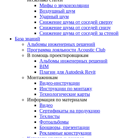
Мифы о звукоизоляции
Воздушный шум
Ударный шум
Снижение шума от соседей сверху
Снижение шума от соседей снизу
Снижение шума от соседей за стеной
База знаний
Альбомы инженерных решений
Программа лояльности Acoustic Club
В помощь проектировщикам
Альбомы инженерных решений
BIM
Плагин для Autodesk Revit
Монтажникам
Видео-инструкции
Инструкции по монтажу
Технологические карты
Информация по материалам
Видео
Сертификаты на продукцию
Техлисты
Фотоальбомы
Брошюры, презентации
Рекламные конструкции