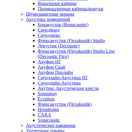
Вокальные кабины
Промышленные кабины/кожухи
Шумозащитные экраны
Акустика помещений
Бонакустик (Bonacoustic)
Саундборд
Саундлюкс
Флексакустик (Flexakustik) Studio
Декустик (Decoustic)
Флексакустик (Flexakustik) Studio Line
(Decoustic Flex)
Акуфон НГ
Акуфон Скай
Акуфон Пролайн
Саундлайн-Акустика НГ
Саундлайн-Акустика
Акутекс Акустические кресла
Sonaspray
Ecophon
Флексакустик (Flexakustik)
Heradesign
CARA
Sonacoustic
Акустические раковины
Уцененные товары