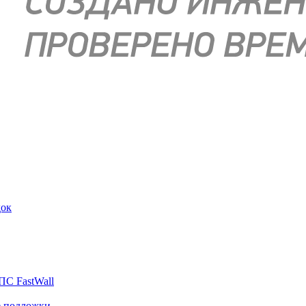
док
ПС FastWall
е подложки