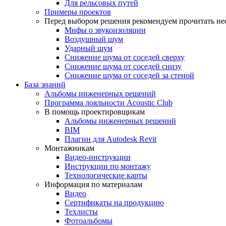
Для рельсовых путей
Примеры проектов
Перед выбором решения рекомендуем прочитать нес
Мифы о звукоизоляции
Воздушный шум
Ударный шум
Снижение шума от соседей сверху
Снижение шума от соседей снизу
Снижение шума от соседей за стеной
База знаний
Альбомы инженерных решений
Программа лояльности Acoustic Club
В помощь проектировщикам
Альбомы инженерных решений
BIM
Плагин для Autodesk Revit
Монтажникам
Видео-инструкции
Инструкции по монтажу
Технологические карты
Информация по материалам
Видео
Сертификаты на продукцию
Техлисты
Фотоальбомы