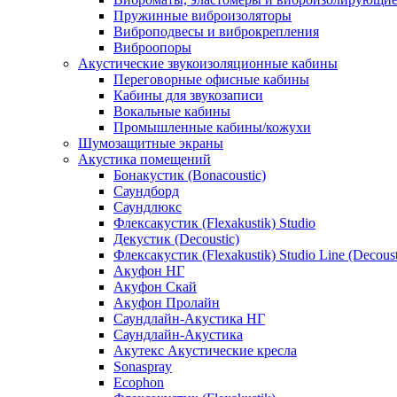
Пружинные виброизоляторы
Виброподвесы и виброкрепления
Виброопоры
Акустические звукоизоляционные кабины
Переговорные офисные кабины
Кабины для звукозаписи
Вокальные кабины
Промышленные кабины/кожухи
Шумозащитные экраны
Акустика помещений
Бонакустик (Bonacoustic)
Саундборд
Саундлюкс
Флексакустик (Flexakustik) Studio
Декустик (Decoustic)
Флексакустик (Flexakustik) Studio Line (Decoust
Акуфон НГ
Акуфон Скай
Акуфон Пролайн
Саундлайн-Акустика НГ
Саундлайн-Акустика
Акутекс Акустические кресла
Sonaspray
Ecophon