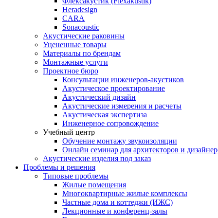
Флексакустик (Flexakustik)
Heradesign
CARA
Sonacoustic
Акустические раковины
Уцененные товары
Материалы по брендам
Монтажные услуги
Проектное бюро
Консультации инженеров-акустиков
Акустическое проектирование
Акустический дизайн
Акустические измерения и расчеты
Акустическая экспертиза
Инженерное сопровождение
Учебный центр
Обучение монтажу звукоизоляции
Онлайн семинар для архитекторов и дизайнер
Акустические изделия под заказ
Проблемы и решения
Типовые проблемы
Жилые помещения
Многоквартирные жилые комплексы
Частные дома и коттеджи (ИЖС)
Лекционные и конференц-залы