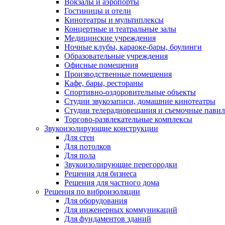
Вокзалы и аэропорты
Гостиницы и отели
Кинотеатры и мультиплексы
Концертные и театральные залы
Медицинские учреждения
Ночные клубы, караоке-бары, боулинги
Образовательные учреждения
Офисные помещения
Производственные помещения
Кафе, бары, рестораны
Спортивно-оздоровительные объекты
Студии звукозаписи, домашние кинотеатры
Студии телерадиовещания и съемочные пави
Торгово-развлекательные комплексы
Звукоизолирующие конструкции
Для стен
Для потолков
Для пола
Звукоизолирующие перегородки
Решения для бизнеса
Решения для частного дома
Решения по виброизоляции
Для оборудования
Для инженерных коммуникаций
Для фундаментов зданий