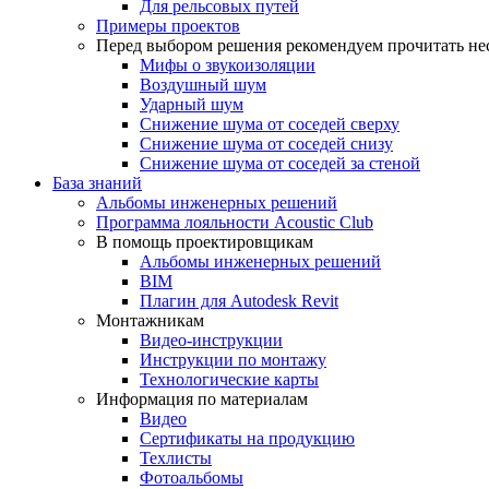
Для рельсовых путей
Примеры проектов
Перед выбором решения рекомендуем прочитать нес
Мифы о звукоизоляции
Воздушный шум
Ударный шум
Снижение шума от соседей сверху
Снижение шума от соседей снизу
Снижение шума от соседей за стеной
База знаний
Альбомы инженерных решений
Программа лояльности Acoustic Club
В помощь проектировщикам
Альбомы инженерных решений
BIM
Плагин для Autodesk Revit
Монтажникам
Видео-инструкции
Инструкции по монтажу
Технологические карты
Информация по материалам
Видео
Сертификаты на продукцию
Техлисты
Фотоальбомы