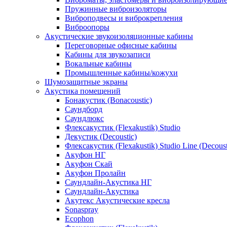
Пружинные виброизоляторы
Виброподвесы и виброкрепления
Виброопоры
Акустические звукоизоляционные кабины
Переговорные офисные кабины
Кабины для звукозаписи
Вокальные кабины
Промышленные кабины/кожухи
Шумозащитные экраны
Акустика помещений
Бонакустик (Bonacoustic)
Саундборд
Саундлюкс
Флексакустик (Flexakustik) Studio
Декустик (Decoustic)
Флексакустик (Flexakustik) Studio Line (Decoust
Акуфон НГ
Акуфон Скай
Акуфон Пролайн
Саундлайн-Акустика НГ
Саундлайн-Акустика
Акутекс Акустические кресла
Sonaspray
Ecophon