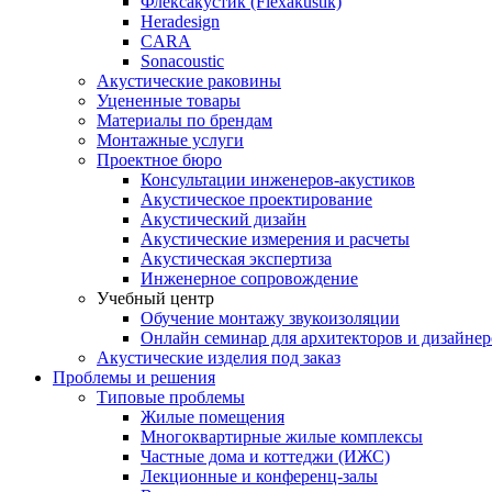
Флексакустик (Flexakustik)
Heradesign
CARA
Sonacoustic
Акустические раковины
Уцененные товары
Материалы по брендам
Монтажные услуги
Проектное бюро
Консультации инженеров-акустиков
Акустическое проектирование
Акустический дизайн
Акустические измерения и расчеты
Акустическая экспертиза
Инженерное сопровождение
Учебный центр
Обучение монтажу звукоизоляции
Онлайн семинар для архитекторов и дизайнер
Акустические изделия под заказ
Проблемы и решения
Типовые проблемы
Жилые помещения
Многоквартирные жилые комплексы
Частные дома и коттеджи (ИЖС)
Лекционные и конференц-залы