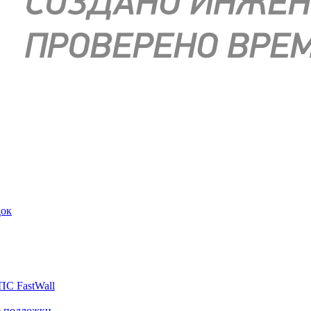
док
ПС FastWall
е подложки