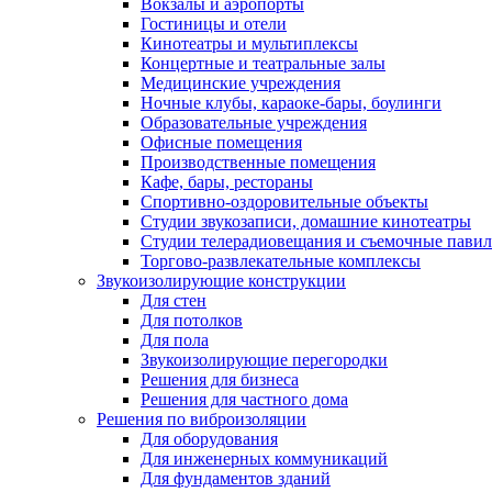
Вокзалы и аэропорты
Гостиницы и отели
Кинотеатры и мультиплексы
Концертные и театральные залы
Медицинские учреждения
Ночные клубы, караоке-бары, боулинги
Образовательные учреждения
Офисные помещения
Производственные помещения
Кафе, бары, рестораны
Спортивно-оздоровительные объекты
Студии звукозаписи, домашние кинотеатры
Студии телерадиовещания и съемочные пави
Торгово-развлекательные комплексы
Звукоизолирующие конструкции
Для стен
Для потолков
Для пола
Звукоизолирующие перегородки
Решения для бизнеса
Решения для частного дома
Решения по виброизоляции
Для оборудования
Для инженерных коммуникаций
Для фундаментов зданий