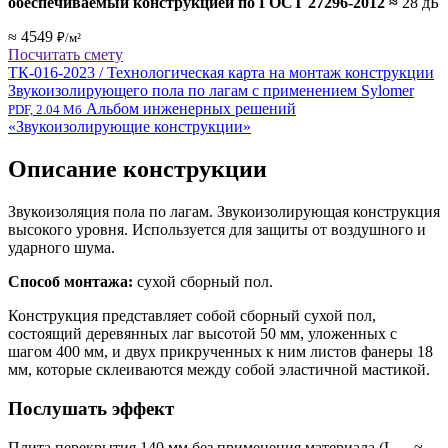
обеспечиваемый конструкцией по ГОСТ 27296-2012
≈
28 дБ
≈ 4549
₽/м²
Посчитать смету
ТК-016-2023 / Технологическая карта на монтаж конструкции
Звукоизолирующего пола по лагам с применением Sylomer
Альбом инженерных решений
PDF, 2.04 Мб
«Звукоизолирующие конструкции»
Описание конструкции
Звукоизоляция пола по лагам. Звукоизолирующая конструкция
высокого уровня. Используется для защиты от воздушного и
ударного шума.
Способ монтажа:
сухой сборный пол.
Конструкция представляет собой сборный сухой пол,
состоящий деревянных лаг высотой 50 мм, уложенных с
шагом 400 мм, и двух прикрученных к ним листов фанеры 18
мм, которые склеиваются между собой эластичной мастикой.
Послушать эффект
Плита перекрытия 140 мм без применения материала (L
≈