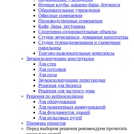
Ночные клубы, караоке-бары, боулинги
Образовательные учреждения
Офисные помещения
Производственные помещения
Кафе, бары, рестораны
Спортивно-оздоровительные объекты
Студии звукозаписи, домашние кинотеатры
Студии телерадиовещания и съемочные
павильоны
Торгово-развлекательные комплексы
Звукоизолирующие конструкции
Для стен
Для потолков
Для пола
Звукоизолирующие перегородки
Решения для бизнеса
Решения для частного дома
Решения по виброизоляции
Для оборудования
Для инженерных коммуникаций
Для фундаментов зданий
Для рельсовых путей
Примеры проектов
Перед выбором решения рекомендуем прочитать
несколько статей