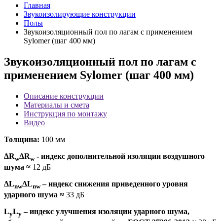
Главная
Звукоизолирующие конструкции
Полы
Звукоизоляционный пол по лагам с применением
Sylomer (шаг 400 мм)
Звукоизоляционный пол по лагам с
применением Sylomer (шаг 400 мм)
Описание конструкции
Материалы и смета
Инструкция по монтажу
Видео
Толщина:
100 мм
ΔR
ΔR
- индекс дополнительной изоляции воздушного
w
w
шума
≈
12 дБ
ΔL
ΔL
– индекс снижения приведенного уровня
nw
nw
ударного шума
≈
33 дБ
L
L
– индекс улучшения изоляции ударного шума,
y
y