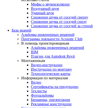
Мифы о звукоизоляции
Воздушный шум
Ударный шум
Снижение шума от соседей сверху
Снижение шума от соседей снизу
Снижение шума от соседей за стеной
База знаний
Альбомы инженерных решений
Программа лояльности Acoustic Club
В помощь проектировщикам
Альбомы инженерных решений
BIM
Плагин для Autodesk Revit
Монтажникам
Видео-инструкции
Инструкции по монтажу
Технологические карты
Информация по материалам
Видео
Сертификаты на продукцию
Техлисты
Фотоальбомы
Брошюры, презентации
Рекламные конструкции