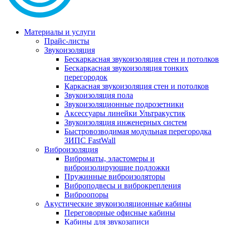
Материалы и услуги
Прайс-листы
Звукоизоляция
Бескаркасная звукоизоляция стен и потолков
Бескаркасная звукоизоляция тонких
перегородок
Каркасная звукоизоляция стен и потолков
Звукоизоляция пола
Звукоизоляционные подрозетники
Аксессуары линейки Ультракустик
Звукоизоляция инженерных систем
Быстровозводимая модульная перегородка
ЗИПС FastWall
Виброизоляция
Виброматы, эластомеры и
виброизолирующие подложки
Пружинные виброизоляторы
Виброподвесы и виброкрепления
Виброопоры
Акустические звукоизоляционные кабины
Переговорные офисные кабины
Кабины для звукозаписи