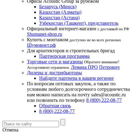
Офисы Acoustic Group за рубежом
Беларусь (Минск)
Казахстан (Алматы)
Казахстан (Астана)
Узбекистан (Ташкент), представитель
Официальный интернет-магазин
с доставкой по РФ
Shumanet-shop.ru
Купить с монтажом
доступно не во всех регионах
Шумовнет.рф
Для архитекторов и строительных бригад
Партнерская программа
Торговые сети и магазины
Обратите внимание!
Лемана ПРО
Петрович
Ассортимент ограничен.
Дилеры и дистрибьюторы
Найдите партнера в вашем регионе
По вопросам оптовых закупок, а также по
условиям любого долгосрочного сотрудничества
нам можно написать на почту sales@acoustic.ru
или позвонить по телефону
8 (800) 222-08-77
Обратная связь
8 (800) 222-08-77
Отмена