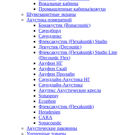
Вокальные кабины
Промышленные кабины/кожухи
Шумозащитные экраны
Акустика помещений
Бонакустик (Bonacoustic)
Саундборд
Саундлюкс
Флексакустик (Flexakustik) Studio
Декустик (Decoustic)
Флексакустик (Flexakustik) Studio Line
(Decoustic Flex)
Акуфон НГ
Акуфон Скай
Акуфон Пролайн
Саундлайн-Акустика НГ
Саундлайн-Акустика
Акутекс Акустические кресла
Sonaspray
Ecophon
Флексакустик (Flexakustik)
Heradesign
CARA
Sonacoustic
Акустические раковины
Уцененные товары