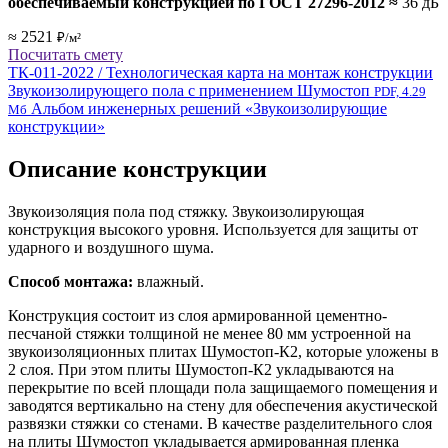
обеспечиваемый конструкцией по ГОСТ 27296-2012
≈
36 дБ
≈ 2521
₽/м²
Посчитать смету
ТК-011-2022 / Технологическая карта на монтаж конструкции
Звукоизолирующего пола с применением Шумостоп
PDF, 4.29
Альбом инженерных решений «Звукоизолирующие
Мб
конструкции»
Описание конструкции
Звукоизоляция пола под стяжку. Звукоизолирующая
конструкция высокого уровня. Используется для защиты от
ударного и воздушного шума.
Способ монтажа:
влажный.
Конструкция состоит из слоя армированной цементно-
песчаной стяжки толщиной не менее 80 мм устроенной на
звукоизоляционных плитах Шумостоп-К2, которые уложены в
2 слоя. При этом плиты Шумостоп-К2 укладываются на
перекрытие по всей площади пола защищаемого помещения и
заводятся вертикально на стену для обеспечения акустической
развязки стяжки со стенами.
В качестве разделительного слоя
на плиты Шумостоп укладывается армированная пленка