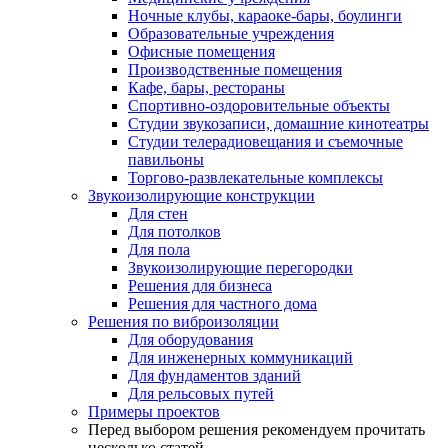
Ночные клубы, караоке-бары, боулинги
Образовательные учреждения
Офисные помещения
Производственные помещения
Кафе, бары, рестораны
Спортивно-оздоровительные объекты
Студии звукозаписи, домашние кинотеатры
Студии телерадиовещания и съемочные
павильоны
Торгово-развлекательные комплексы
Звукоизолирующие конструкции
Для стен
Для потолков
Для пола
Звукоизолирующие перегородки
Решения для бизнеса
Решения для частного дома
Решения по виброизоляции
Для оборудования
Для инженерных коммуникаций
Для фундаментов зданий
Для рельсовых путей
Примеры проектов
Перед выбором решения рекомендуем прочитать
несколько статей