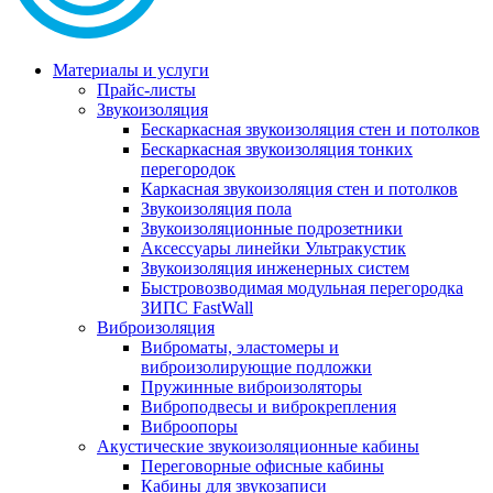
Материалы и услуги
Прайс-листы
Звукоизоляция
Бескаркасная звукоизоляция стен и потолков
Бескаркасная звукоизоляция тонких
перегородок
Каркасная звукоизоляция стен и потолков
Звукоизоляция пола
Звукоизоляционные подрозетники
Аксессуары линейки Ультракустик
Звукоизоляция инженерных систем
Быстровозводимая модульная перегородка
ЗИПС FastWall
Виброизоляция
Виброматы, эластомеры и
виброизолирующие подложки
Пружинные виброизоляторы
Виброподвесы и виброкрепления
Виброопоры
Акустические звукоизоляционные кабины
Переговорные офисные кабины
Кабины для звукозаписи