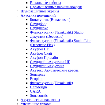
Вокальные кабины
Промышленные кабины/кожухи
Шумозащитные экраны
Акустика помещений
Бонакустик (Bonacoustic)
Саундборд
Саундлюкс
Флексакустик (Flexakustik) Studio
Декустик (Decoustic)
Флексакустик (Flexakustik) Studio Line
(Decoustic Flex)
Акуфон НГ
Акуфон Скай
Акуфон Пролайн
Саундлайн-Акустика НГ
Саундлайн-Акустика
Акутекс Акустические кресла
Sonaspray
Ecophon
Флексакустик (Flexakustik)
Heradesign
CARA
Sonacoustic
Акустические раковины
Уцененные товары