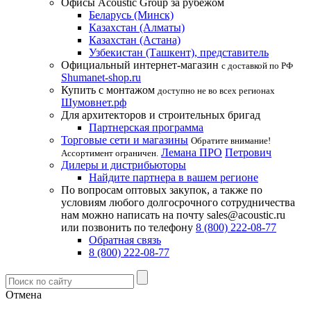
Офисы Acoustic Group за рубежом
Беларусь (Минск)
Казахстан (Алматы)
Казахстан (Астана)
Узбекистан (Ташкент), представитель
Официальный интернет-магазин
с доставкой по РФ
Shumanet-shop.ru
Купить с монтажом
доступно не во всех регионах
Шумовнет.рф
Для архитекторов и строительных бригад
Партнерская программа
Торговые сети и магазины
Обратите внимание!
Лемана ПРО
Петрович
Ассортимент ограничен.
Дилеры и дистрибьюторы
Найдите партнера в вашем регионе
По вопросам оптовых закупок, а также по
условиям любого долгосрочного сотрудничества
нам можно написать на почту sales@acoustic.ru
или позвонить по телефону
8 (800) 222-08-77
Обратная связь
8 (800) 222-08-77
Отмена