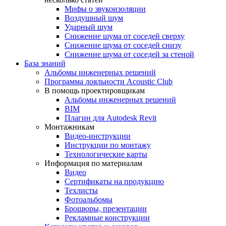
Мифы о звукоизоляции
Воздушный шум
Ударный шум
Снижение шума от соседей сверху
Снижение шума от соседей снизу
Снижение шума от соседей за стеной
База знаний
Альбомы инженерных решений
Программа лояльности Acoustic Club
В помощь проектировщикам
Альбомы инженерных решений
BIM
Плагин для Autodesk Revit
Монтажникам
Видео-инструкции
Инструкции по монтажу
Технологические карты
Информация по материалам
Видео
Сертификаты на продукцию
Техлисты
Фотоальбомы
Брошюры, презентации
Рекламные конструкции