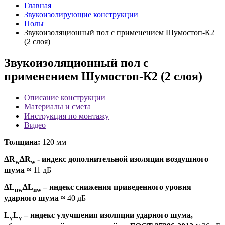
Главная
Звукоизолирующие конструкции
Полы
Звукоизоляционный пол с применением Шумостоп-К2
(2 слоя)
Звукоизоляционный пол с
применением Шумостоп-К2 (2 слоя)
Описание конструкции
Материалы и смета
Инструкция по монтажу
Видео
Толщина:
120 мм
ΔR
ΔR
- индекс дополнительной изоляции воздушного
w
w
шума
≈
11 дБ
ΔL
ΔL
– индекс снижения приведенного уровня
nw
nw
ударного шума
≈
40 дБ
L
L
– индекс улучшения изоляции ударного шума,
y
y