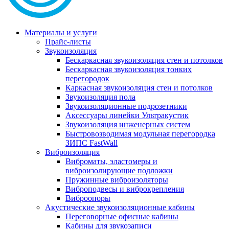
Материалы и услуги
Прайс-листы
Звукоизоляция
Бескаркасная звукоизоляция стен и потолков
Бескаркасная звукоизоляция тонких
перегородок
Каркасная звукоизоляция стен и потолков
Звукоизоляция пола
Звукоизоляционные подрозетники
Аксессуары линейки Ультракустик
Звукоизоляция инженерных систем
Быстровозводимая модульная перегородка
ЗИПС FastWall
Виброизоляция
Виброматы, эластомеры и
виброизолирующие подложки
Пружинные виброизоляторы
Виброподвесы и виброкрепления
Виброопоры
Акустические звукоизоляционные кабины
Переговорные офисные кабины
Кабины для звукозаписи