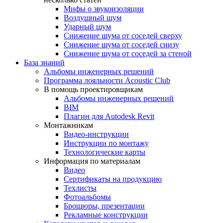
Мифы о звукоизоляции
Воздушный шум
Ударный шум
Снижение шума от соседей сверху
Снижение шума от соседей снизу
Снижение шума от соседей за стеной
База знаний
Альбомы инженерных решений
Программа лояльности Acoustic Club
В помощь проектировщикам
Альбомы инженерных решений
BIM
Плагин для Autodesk Revit
Монтажникам
Видео-инструкции
Инструкции по монтажу
Технологические карты
Информация по материалам
Видео
Сертификаты на продукцию
Техлисты
Фотоальбомы
Брошюры, презентации
Рекламные конструкции