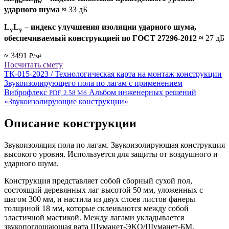
nw
nw
ударного шума
≈
33 дБ
L
L
– индекс улучшения изоляции ударного шума,
y
y
обеспечиваемый конструкцией по ГОСТ 27296-2012
≈
27 дБ
≈ 3491
₽/м²
Посчитать смету
ТК-015-2023 / Технологическая карта на монтаж конструкции
Звукоизолирующего пола по лагам с применением
Виброфлекс
Альбом инженерных решений
PDF, 2.58 Мб
«Звукоизолирующие конструкции»
Описание конструкции
Звукоизоляция пола по лагам. Звукоизолирующая конструкция
высокого уровня. Используется для защиты от воздушного и
ударного шума.
Конструкция представляет собой сборный сухой пол,
состоящий деревянных лаг высотой 50 мм, уложенных с
шагом 300 мм, и настила из двух слоев листов фанеры
толщиной 18 мм, которые склеиваются между собой
эластичной мастикой. Между лагами укладывается
звукопоглощающая вата Шуманет-ЭКО/Шуманет-БМ.