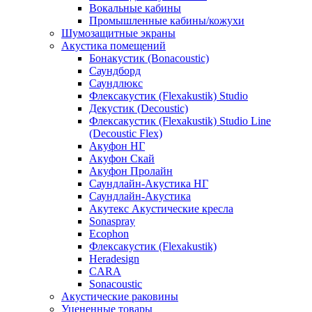
Вокальные кабины
Промышленные кабины/кожухи
Шумозащитные экраны
Акустика помещений
Бонакустик (Bonacoustic)
Саундборд
Саундлюкс
Флексакустик (Flexakustik) Studio
Декустик (Decoustic)
Флексакустик (Flexakustik) Studio Line
(Decoustic Flex)
Акуфон НГ
Акуфон Скай
Акуфон Пролайн
Саундлайн-Акустика НГ
Саундлайн-Акустика
Акутекс Акустические кресла
Sonaspray
Ecophon
Флексакустик (Flexakustik)
Heradesign
CARA
Sonacoustic
Акустические раковины
Уцененные товары