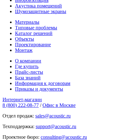
Виброизоляция
Акустика помещений
Шумозащитные экраны
Материалы
Типовые проблемы
Каталог решений
Объекты
Проектирование
Монтаж
О компании
Где купить
Прайс-листы
База знаний
Информация к договорам
Приказы и документы
Интернет-магазин
8 (800) 222-08-77
/
Офис в Москве
Отдел продаж:
sales@acoustic.ru
Техподдержка:
support@acoustic.ru
Проектное бюро:
consulting@acoustic.ru