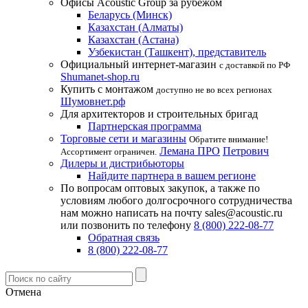
Офисы Acoustic Group за рубежом
Беларусь (Минск)
Казахстан (Алматы)
Казахстан (Астана)
Узбекистан (Ташкент), представитель
Официальный интернет-магазин
с доставкой по РФ
Shumanet-shop.ru
Купить с монтажом
доступно не во всех регионах
Шумовнет.рф
Для архитекторов и строительных бригад
Партнерская программа
Торговые сети и магазины
Обратите внимание!
Лемана ПРО
Петрович
Ассортимент ограничен.
Дилеры и дистрибьюторы
Найдите партнера в вашем регионе
По вопросам оптовых закупок, а также по
условиям любого долгосрочного сотрудничества
нам можно написать на почту sales@acoustic.ru
или позвонить по телефону
8 (800) 222-08-77
Обратная связь
8 (800) 222-08-77
Отмена