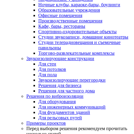
Ночные клубы, караоке-бары, боулинги
Образовательные учреждения
Офисные помещения
Производственные помещения
Кафе, бары, рестораны
Спортивно-оздоровительные объекты
Студии звукозаписи, домашние кинотеатры
Студии телерадиовещания и съемочные
павильоны
Торгово-развлекательные комплексы
Звукоизолирующие конструкции
Для стен
Для потолков
Для пола
Звукоизолирующие перегородки
Решения для бизнеса
Решения для частного дома
Решения по виброизоляции
Для оборудования
Для инженерных коммуникаций
Для фундаментов зданий
Для рельсовых путей
Примеры проектов
Перед выбором решения рекомендуем прочитать
несколько статей