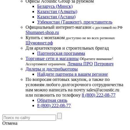
Офисы Acoustic Group за рубежом
Беларусь (Минск)
Казахстан (Алматы)
Казахстан (Астана)
Узбекистан (Ташкент), представитель
Официальный интернет-магазин
с доставкой по РФ
Shumanet-shop.ru
Купить с монтажом
доступно не во всех регионах
Шумовнет.рф
Для архитекторов и строительных бригад
Партнерская программа
Торговые сети и магазины
Обратите внимание!
Лемана ПРО
Петрович
Ассортимент ограничен.
Дилеры и дистрибьюторы
Найдите партнера в вашем регионе
По вопросам оптовых закупок, а также по
условиям любого долгосрочного сотрудничества
нам можно написать на почту sales@acoustic.ru
или позвонить по телефону
8 (800) 222-08-77
Обратная связь
8 (800) 222-08-77
Отмена