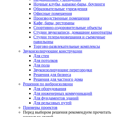
Ночные клубы, караоке-бары, боулинги
Образовательные учреждения
Офисные помещения
Производственные помещения
Кафе, бары, рестораны
Спортивно-оздоровительные объекты
Студии звукозаписи, домашние кинотеатры
Студии телерадиовещания и съемочные
павильоны
Торгово-развлекательные комплексы
Звукоизолирующие конструкции
Для стен
Для потолков
Для пола
Звукоизолирующие перегородки
Решения для бизнеса
Решения для частного дома
Решения по виброизоляции
Для оборудования
Для инженерных коммуникаций
Для фундаментов зданий
Для рельсовых путей
Примеры проектов
Перед выбором решения рекомендуем прочитать
несколько статей