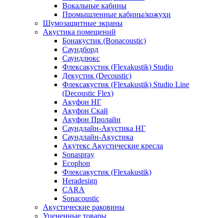
Вокальные кабины
Промышленные кабины/кожухи
Шумозащитные экраны
Акустика помещений
Бонакустик (Bonacoustic)
Саундборд
Саундлюкс
Флексакустик (Flexakustik) Studio
Декустик (Decoustic)
Флексакустик (Flexakustik) Studio Line
(Decoustic Flex)
Акуфон НГ
Акуфон Скай
Акуфон Пролайн
Саундлайн-Акустика НГ
Саундлайн-Акустика
Акутекс Акустические кресла
Sonaspray
Ecophon
Флексакустик (Flexakustik)
Heradesign
CARA
Sonacoustic
Акустические раковины
Уцененные товары