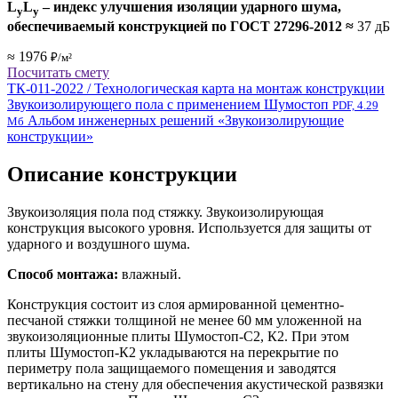
L
L
– индекс улучшения изоляции ударного шума,
y
y
обеспечиваемый конструкцией по ГОСТ 27296-2012
≈
37 дБ
≈ 1976
₽/м²
Посчитать смету
ТК-011-2022 / Технологическая карта на монтаж конструкции
Звукоизолирующего пола с применением Шумостоп
PDF, 4.29
Альбом инженерных решений «Звукоизолирующие
Мб
конструкции»
Описание конструкции
Звукоизоляция пола под стяжку. Звукоизолирующая
конструкция высокого уровня. Используется для защиты от
ударного и воздушного шума.
Способ монтажа:
влажный.
Конструкция состоит из слоя армированной цементно-
песчаной стяжки толщиной не менее 60 мм уложенной на
звукоизоляционные плиты Шумостоп-С2, К2. При этом
плиты Шумостоп-К2 укладываются на перекрытие по
периметру пола защищаемого помещения и заводятся
вертикально на стену для обеспечения акустической развязки