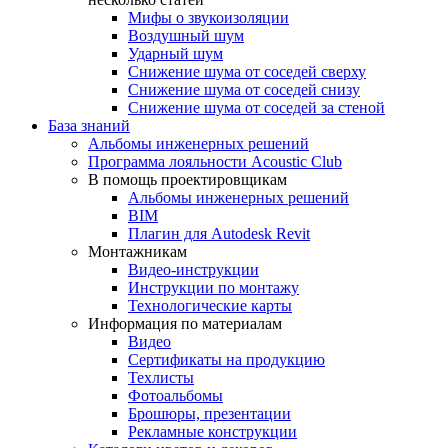
Мифы о звукоизоляции
Воздушный шум
Ударный шум
Снижение шума от соседей сверху
Снижение шума от соседей снизу
Снижение шума от соседей за стеной
База знаний
Альбомы инженерных решений
Программа лояльности Acoustic Club
В помощь проектировщикам
Альбомы инженерных решений
BIM
Плагин для Autodesk Revit
Монтажникам
Видео-инструкции
Инструкции по монтажу
Технологические карты
Информация по материалам
Видео
Сертификаты на продукцию
Техлисты
Фотоальбомы
Брошюры, презентации
Рекламные конструкции