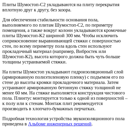
Плиты Шумостоп-С2 укладываются на плиту перекрытия
вплотную друг к другу, без зазора.
Для обеспечения стабильности основания пола,
выполняемого по плитам Шумостоп-С2, по периметру
помещения, а также вокруг колонн укладываются кромочные
плиты Шумостоп-К2 шириной 300 мм. Чтобы исключить
соприкосновение выравнивающей стяжки с поверхностью
стен, по всему периметру пола вдоль стен используют
прокладочный материал (например, Вибростек или
Шумостоп-К2), высота которого должна быть чуть больше
толщины устраиваемой стяжки.
На плиты Шумостоп укладывают гидроизоляционный слой
(армированную полиэтиленовую пленку) с подъемом его по
стене до высоты кромки прокладочного материала. Затем
устраивают армированную бетонную стяжку толщиной не
менее 60 мм. На стяжке выполняется конструкция чистового
пола. Плинтус монтируется только к одной из поверхностей –
к полу или к стенам. Монтаж плит рекомендуется
производить в хлопчато-бумажных перчатках.
Подробная технология устройства звукоизоляционного пола
приведена в
Альбоме инженерных решений
.