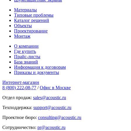
Материалы
Типовые проблемы
Каталог решений
Объекты
Проектирование
Монтаж
О компании
Где купить
Прайс-листы
База знаний
Информация к договорам
Приказы и документы
Интернет-магазин
8 (800) 222-08-77
/
Офис в Москве
Отдел продаж:
sales@acoustic.ru
Техподдержка:
support@acoustic.ru
Проектное бюро:
consulting@acoustic.ru
Сотрудничество:
pr@acoustic.ru