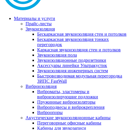
Материалы и услуги
Прайс-листы
Звукоизоляция
Бескаркасная звукоизоляция стен и потолков
Бескаркасная звукоизоляция тонких
перегородок
Каркасная звукоизоляция стен и потолков
Звукоизоляция пола
Звукоизоляционные подрозетники
Аксессуары линейки Ультракустик
Звукоизоляция инженерных систем
Быстровозводимая модульная перегородка
ЗИПС FastWall
Виброизоляция
Виброматы, эластомеры и
виброизолирующие подложки
Пружинные виброизоляторы
Виброподвесы и виброкрепления
Виброопоры
Акустические звукоизоляционные кабины
Переговорные офисные кабины
Кабины для звукозаписи