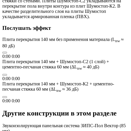
стяжки со стенами. Плиты Шумостоп-С2 укладываются на
перекрытие пола внутри контура из плит Шумостоп-К2. В
качестве разделительного слоя на плиты Шумостоп
укладывается армированная пленка (ПВХ).
Послушать эффект
Плита перекрытия 140 мм без применения материала (L
≈
nw
80 дБ)
0:00
0:00
Плита перекрытия 140 мм + Шумостоп-С2 (1 слой) +
цементно-песчаная стяжка 60 мм (ΔL
≈ 40 дБ)
nw
0:00
0:00
Плита перекрытия 140 мм + Шумостоп-К2 + цементно-
песчаная стяжка 60 мм (ΔL
≈ 36 дБ)
nw
0:00
0:00
Другие конструкции в этом разделе
Звукоизолирующая панельная система ЗИПС-Пол Вектор (85
мм)