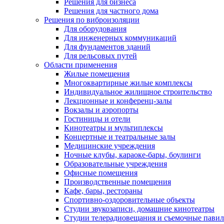
Решения для бизнеса
Решения для частного дома
Решения по виброизоляции
Для оборудования
Для инженерных коммуникаций
Для фундаментов зданий
Для рельсовых путей
Области применения
Жилые помещения
Многоквартирные жилые комплексы
Индивидуальное жилищное строительство
Лекционные и конференц-залы
Вокзалы и аэропорты
Гостиницы и отели
Кинотеатры и мультиплексы
Концертные и театральные залы
Медицинские учреждения
Ночные клубы, караоке-бары, боулинги
Образовательные учреждения
Офисные помещения
Производственные помещения
Кафе, бары, рестораны
Спортивно-оздоровительные объекты
Студии звукозаписи, домашние кинотеатры
Студии телерадиовещания и съемочные пави