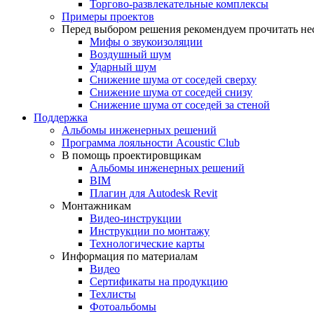
Торгово-развлекательные комплексы
Примеры проектов
Перед выбором решения рекомендуем прочитать нес
Мифы о звукоизоляции
Воздушный шум
Ударный шум
Снижение шума от соседей сверху
Снижение шума от соседей снизу
Снижение шума от соседей за стеной
Поддержка
Альбомы инженерных решений
Программа лояльности Acoustic Club
В помощь проектировщикам
Альбомы инженерных решений
BIM
Плагин для Autodesk Revit
Монтажникам
Видео-инструкции
Инструкции по монтажу
Технологические карты
Информация по материалам
Видео
Сертификаты на продукцию
Техлисты
Фотоальбомы