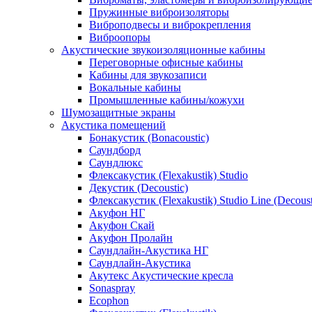
Пружинные виброизоляторы
Виброподвесы и виброкрепления
Виброопоры
Акустические звукоизоляционные кабины
Переговорные офисные кабины
Кабины для звукозаписи
Вокальные кабины
Промышленные кабины/кожухи
Шумозащитные экраны
Акустика помещений
Бонакустик (Bonacoustic)
Саундборд
Саундлюкс
Флексакустик (Flexakustik) Studio
Декустик (Decoustic)
Флексакустик (Flexakustik) Studio Line (Decoust
Акуфон НГ
Акуфон Скай
Акуфон Пролайн
Саундлайн-Акустика НГ
Саундлайн-Акустика
Акутекс Акустические кресла
Sonaspray
Ecophon