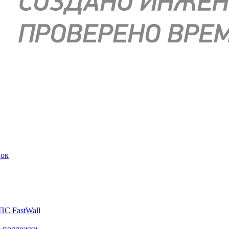
док
ПС FastWall
е подложки