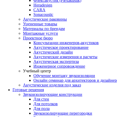
Флексакустик (Flexakustik)
Heradesign
CARA
Sonacoustic
Акустические раковины
Уцененные товары
Материалы по брендам
Монтажные услуги
Проектное бюро
Консультации инженеров-акустиков
Акустическое проектирование
Акустический дизайн
Акустические измерения и расчеты
Акустическая экспертиза
Инженерное сопровождение
Учебный центр
Обучение монтажу звукоизоляции
Онлайн семинар для архитекторов и дизайнер
Акустические изделия под заказ
Готовые решения
Звукоизолирующие конструкции
Для стен
Для потолков
Для пола
Звукоизолирующие перегородки