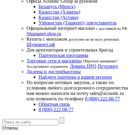
Офисы Acoustic Group за рубежом
Беларусь (Минск)
Казахстан (Алматы)
Казахстан (Астана)
Узбекистан (Ташкент), представитель
Официальный интернет-магазин
с доставкой по РФ
Shumanet-shop.ru
Купить с монтажом
доступно не во всех регионах
Шумовнет.рф
Для архитекторов и строительных бригад
Партнерская программа
Торговые сети и магазины
Обратите внимание!
Лемана ПРО
Петрович
Ассортимент ограничен.
Дилеры и дистрибьюторы
Найдите партнера в вашем регионе
По вопросам оптовых закупок, а также по
условиям любого долгосрочного сотрудничества
нам можно написать на почту sales@acoustic.ru
или позвонить по телефону
8 (800) 222-08-77
Обратная связь
8 (800) 222-08-77
Отмена