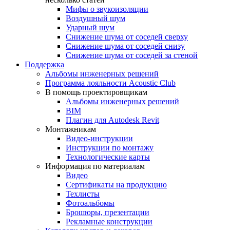
Мифы о звукоизоляции
Воздушный шум
Ударный шум
Снижение шума от соседей сверху
Снижение шума от соседей снизу
Снижение шума от соседей за стеной
Поддержка
Альбомы инженерных решений
Программа лояльности Acoustic Club
В помощь проектировщикам
Альбомы инженерных решений
BIM
Плагин для Autodesk Revit
Монтажникам
Видео-инструкции
Инструкции по монтажу
Технологические карты
Информация по материалам
Видео
Сертификаты на продукцию
Техлисты
Фотоальбомы
Брошюры, презентации
Рекламные конструкции