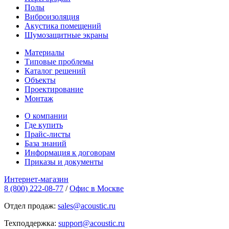
Полы
Виброизоляция
Акустика помещений
Шумозащитные экраны
Материалы
Типовые проблемы
Каталог решений
Объекты
Проектирование
Монтаж
О компании
Где купить
Прайс-листы
База знаний
Информация к договорам
Приказы и документы
Интернет-магазин
8 (800) 222-08-77
/
Офис в Москве
Отдел продаж:
sales@acoustic.ru
Техподдержка:
support@acoustic.ru