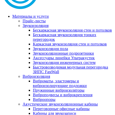
Материалы и услуги
Прайс-листы
Звукоизоляция
Бескаркасная звукоизоляция стен и потолков
Бескаркасная звукоизоляция тонких
перегородок
Каркасная звукоизоляция стен и потолков
Звукоизоляция пола
Звукоизоляционные подрозетники
Аксессуары линейки Ультракустик
Звукоизоляция инженерных систем
Быстровозводимая модульная перегородка
ЗИПС FastWall
Виброизоляция
Виброматы, эластомеры и
виброизолирующие подложки
Пружинные виброизоляторы
Виброподвесы и виброкрепления
Виброопоры
Акустические звукоизоляционные кабины
Переговорные офисные кабины
Кабины для звукозаписи