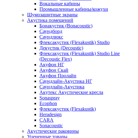
Вокальные кабины
Промышленные кабины/кожухи
Шумозащитные экраны
Акустика помещений
Бонакустик (Bonacoustic)
Саундборд
Саундлюкс
Флексакустик (Flexakustik) Studio
Декустик (Decoustic)
Флексакустик (Flexakustik) Studio Line
(Decoustic Flex)
Акуфон НГ
Акуфон Скай
Акуфон Пролайн
Саундлайн-Акустика НГ
Саундлайн-Акустика
Акутекс Акустические кресла
Sonaspray
Ecophon
Флексакустик (Flexakustik)
Heradesign
CARA
Sonacoustic
Акустические раковины
Уцененные товары