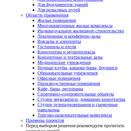
Для фундаментов зданий
Для рельсовых путей
Области применения
Жилые помещения
Многоквартирные жилые комплексы
Индивидуальное жилищное строительство
Лекционные и конференц-залы
Вокзалы и аэропорты
Гостиницы и отели
Кинотеатры и мультиплексы
Концертные и театральные залы
Медицинские учреждения
Ночные клубы, караоке-бары, боулинги
Образовательные учреждения
Офисные помещения
Производственные помещения
Кафе, бары, рестораны
Спортивно-оздоровительные объекты
Студии звукозаписи, домашние кинотеатры
Студии телерадиовещания и съемочные
павильоны
Торгово-развлекательные комплексы
Примеры проектов
Перед выбором решения рекомендуем прочитать
несколько статей