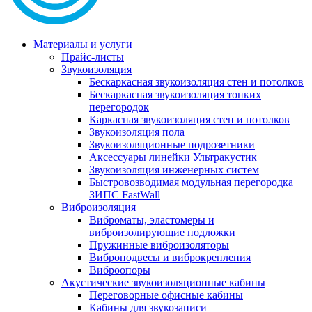
Материалы и услуги
Прайс-листы
Звукоизоляция
Бескаркасная звукоизоляция стен и потолков
Бескаркасная звукоизоляция тонких
перегородок
Каркасная звукоизоляция стен и потолков
Звукоизоляция пола
Звукоизоляционные подрозетники
Аксессуары линейки Ультракустик
Звукоизоляция инженерных систем
Быстровозводимая модульная перегородка
ЗИПС FastWall
Виброизоляция
Виброматы, эластомеры и
виброизолирующие подложки
Пружинные виброизоляторы
Виброподвесы и виброкрепления
Виброопоры
Акустические звукоизоляционные кабины
Переговорные офисные кабины
Кабины для звукозаписи