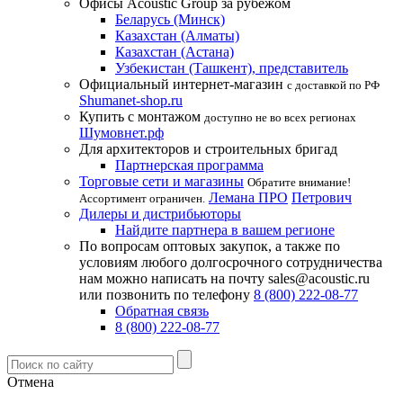
Офисы Acoustic Group за рубежом
Беларусь (Минск)
Казахстан (Алматы)
Казахстан (Астана)
Узбекистан (Ташкент), представитель
Официальный интернет-магазин
с доставкой по РФ
Shumanet-shop.ru
Купить с монтажом
доступно не во всех регионах
Шумовнет.рф
Для архитекторов и строительных бригад
Партнерская программа
Торговые сети и магазины
Обратите внимание!
Лемана ПРО
Петрович
Ассортимент ограничен.
Дилеры и дистрибьюторы
Найдите партнера в вашем регионе
По вопросам оптовых закупок, а также по
условиям любого долгосрочного сотрудничества
нам можно написать на почту sales@acoustic.ru
или позвонить по телефону
8 (800) 222-08-77
Обратная связь
8 (800) 222-08-77
Отмена