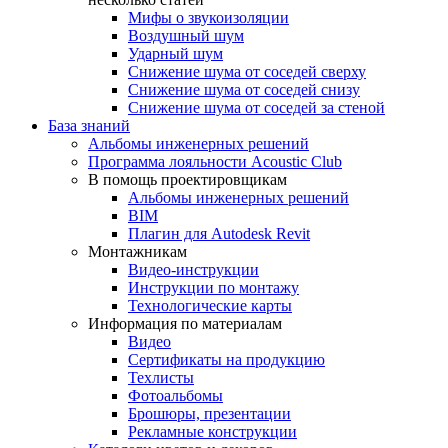
Мифы о звукоизоляции
Воздушный шум
Ударный шум
Снижение шума от соседей сверху
Снижение шума от соседей снизу
Снижение шума от соседей за стеной
База знаний
Альбомы инженерных решений
Программа лояльности Acoustic Club
В помощь проектировщикам
Альбомы инженерных решений
BIM
Плагин для Autodesk Revit
Монтажникам
Видео-инструкции
Инструкции по монтажу
Технологические карты
Информация по материалам
Видео
Сертификаты на продукцию
Техлисты
Фотоальбомы
Брошюры, презентации
Рекламные конструкции