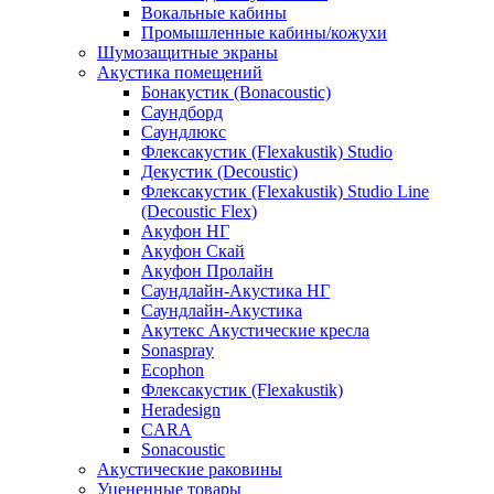
Вокальные кабины
Промышленные кабины/кожухи
Шумозащитные экраны
Акустика помещений
Бонакустик (Bonacoustic)
Саундборд
Саундлюкс
Флексакустик (Flexakustik) Studio
Декустик (Decoustic)
Флексакустик (Flexakustik) Studio Line
(Decoustic Flex)
Акуфон НГ
Акуфон Скай
Акуфон Пролайн
Саундлайн-Акустика НГ
Саундлайн-Акустика
Акутекс Акустические кресла
Sonaspray
Ecophon
Флексакустик (Flexakustik)
Heradesign
CARA
Sonacoustic
Акустические раковины
Уцененные товары