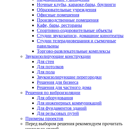
Ночные клубы, караоке-бары, боулинги
Образовательные учреждения
Офисные помещения
Производственные помещения
Кафе, бары, рестораны
Спортивно-оздоровительные объекты
Студии звукозаписи, домашние кинотеатры
Студии телерадиовещания и съемочные
павильоны
Торгово-развлекательные комплексы
Звукоизолирующие конструкции
Для стен
Для потолков
Для пола
Звукоизолирующие перегородки
Решения для бизнеса
Решения для частного дома
Решения по виброизоляции
Для оборудования
Для инженерных коммуникаций
Для фундаментов зданий
Для рельсовых путей
Примеры проектов
Перед выбором решения рекомендуем прочитать
несколько статей